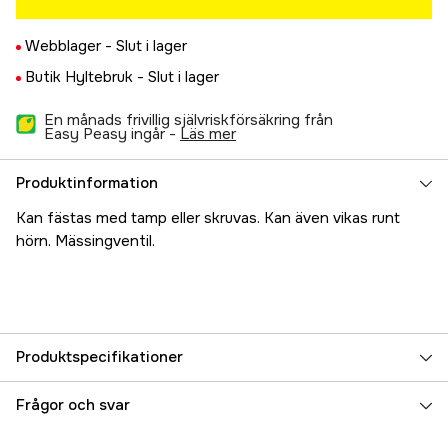
Webblager -
Slut i lager
Butik Hyltebruk -
Slut i lager
En månads frivillig självriskförsäkring från
Easy Peasy ingår -
läs mer
Produktinformation
Kan fästas med tamp eller skruvas. Kan även vikas runt
hörn. Mässingventil.
Produktspecifikationer
Referensnummer
5000017173
Frågor och svar
Tillverkarens artikelnummer
17.1748