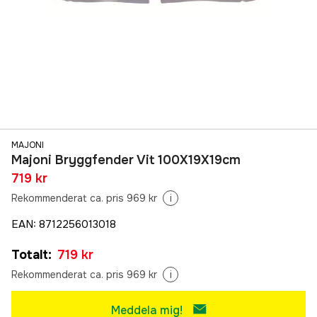
MAJONI
Majoni Bryggfender Vit 100X19X19cm
719 kr
Rekommenderat ca. pris 969 kr
i
EAN
:
8712256013018
Totalt
:
719 kr
Rekommenderat ca. pris 969 kr
i
Meddela mig!