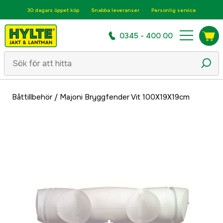
30 dagars öppet köp
Snabba leveranser
Personlig service
0345 - 400 00
Båttillbehör
/
Majoni Bryggfender Vit 100X19X19cm