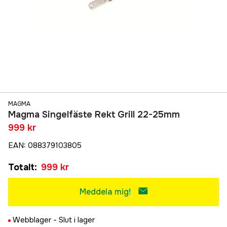
MAGMA
Magma Singelfäste Rekt Grill 22-25mm
999 kr
EAN
:
088379103805
Totalt
:
999 kr
Meddela mig!
Webblager -
Slut i lager