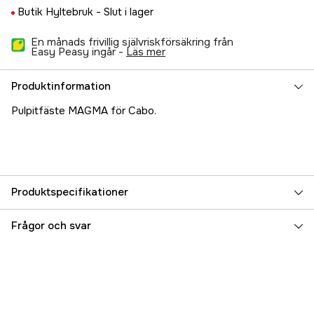
Butik Hyltebruk -
Slut i lager
En månads frivillig självriskförsäkring från
Easy Peasy ingår -
läs mer
Produktinformation
Pulpitfäste MAGMA för Cabo.
Produktspecifikationer
Referensnummer
5000023640
Frågor och svar
Tillverkarens artikelnummer
17.88273
EAN
088379103805