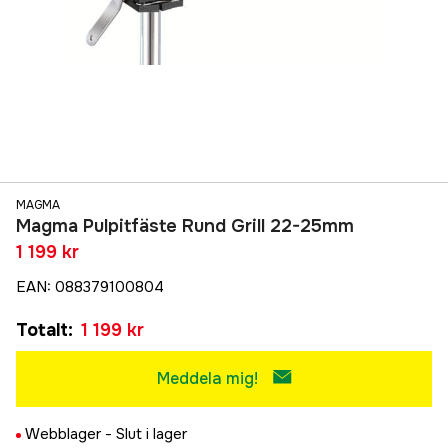
MAGMA
Magma Pulpitfäste Rund Grill 22-25mm
1 199 kr
EAN
:
088379100804
Totalt
:
1 199 kr
Meddela mig!
Webblager -
Slut i lager