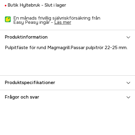
Butik Hyltebruk -
Slut i lager
En månads frivillig självriskförsäkring från
Easy Peasy ingår -
läs mer
Produktinformation
Pulpitfäste för rund Magmagrill.Passar pulpitrör 22-25 mm.
Produktspecifikationer
Referensnummer
5000022611
Frågor och svar
Tillverkarens artikelnummer
17.88195
EAN
088379100804