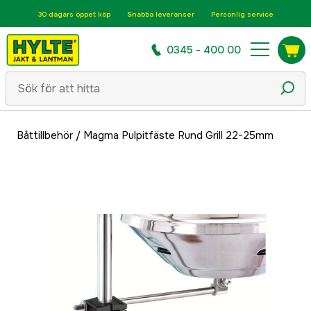
30 dagars öppet köp
Snabba leveranser
Personlig service
0345 - 400 00
Båttillbehör
/
Magma Pulpitfäste Rund Grill 22-25mm