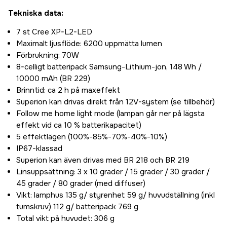
Tekniska data:
7 st Cree XP-L2-LED
Maximalt ljusflöde: 6200 uppmätta lumen
Förbrukning: 70W
8-celligt batteripack Samsung-Lithium-jon, 148 Wh /
10000 mAh (BR 229)
Brinntid: ca 2 h på maxeffekt
Superion kan drivas direkt från 12V-system (se tillbehör)
Follow me home light mode (lampan går ner på lägsta
effekt vid ca 10 % batterikapacitet)
5 effektlägen (100%-85%-70%-40%-10%)
IP67-klassad
Superion kan även drivas med BR 218 och BR 219
Linsuppsättning: 3 x 10 grader / 15 grader / 30 grader /
45 grader / 80 grader (med diffuser)
Vikt: lamphus 135 g/ styrenhet 59 g/ huvudställning (inkl
tumskruv) 112 g/ batteripack 769 g
Total vikt på huvudet: 306 g