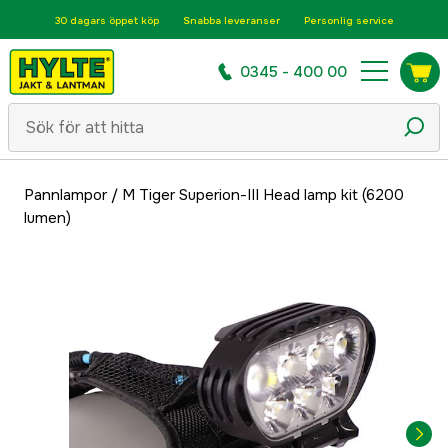
30 dagars öppet köp
Snabba leveranser
Personlig service
0345 - 400 00
Pannlampor
/
M Tiger Superion-III Head lamp kit (6200
lumen)