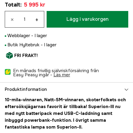
Totalt
:
5 995 kr
×
+
Lägg i varukorgen
Webblager -
I lager
Butik Hyltebruk -
I lager
FRI FRAKT!
En månads frivillig självriskförsäkring från
Easy Peasy ingår -
läs mer
Produktinformation
10-mila-vinnaren, Natt-SM-vinnaren, skoterfolkets och
eftersöksjägarnas favorit är tillbaka! Superion-III nu
med nytt batteripack med USB-C-laddning samt
inbyggd powerbank-funktion. I övrigt samma
fantastiska lampa som Superion-II.