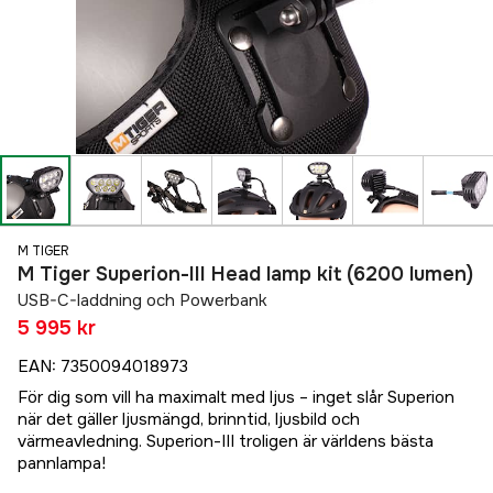
M TIGER
M Tiger Superion-III Head lamp kit (6200 lumen)
USB-C-laddning och Powerbank
5 995 kr
EAN
:
7350094018973
För dig som vill ha maximalt med ljus – inget slår Superion
när det gäller ljusmängd, brinntid, ljusbild och
värmeavledning. Superion-III troligen är världens bästa
pannlampa!