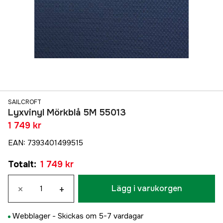
SAILCROFT
Lyxvinyl Mörkblå 5M 55013
1 749 kr
EAN
:
7393401499515
Totalt
:
1 749 kr
×
+
Lägg i varukorgen
Webblager -
Skickas om 5-7 vardagar