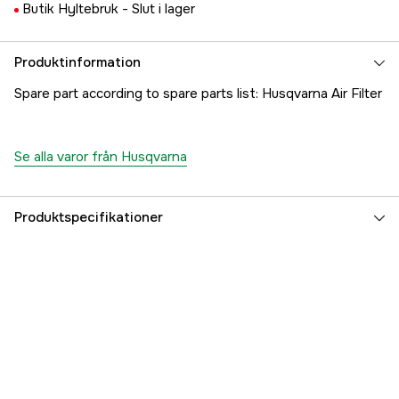
Butik Hyltebruk -
Slut i lager
Produktinformation
Spare part according to spare parts list: Husqvarna Air Filter
Se alla varor från Husqvarna
Produktspecifikationer
Referensnummer
1000266143
Tillverkarens artikelnummer
5373811-01
EAN
7391883428467