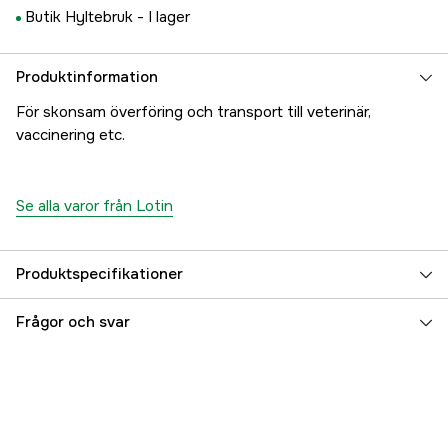
Butik Hyltebruk -
I lager
Produktinformation
För skonsam överföring och transport till veterinär,
vaccinering etc.
Se alla varor från Lotin
Produktspecifikationer
Referensnummer
3000017781
Frågor och svar
Tillverkarens artikelnummer
1045
EAN
7333080049144