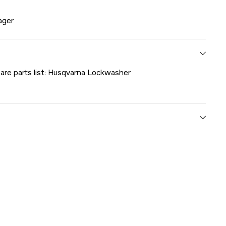
lager
pare parts list: Husqvarna Lockwasher
1000198420
ummer
5107470-00
7393080902085