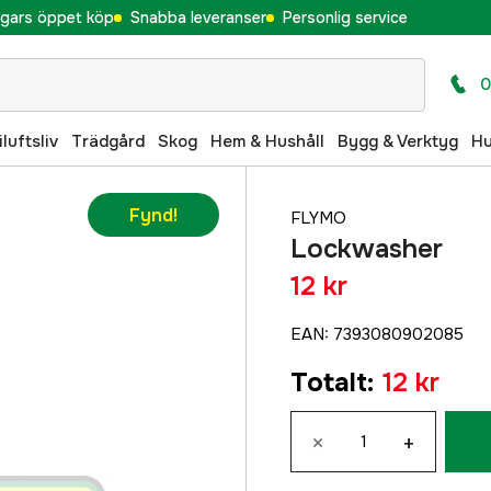
gars öppet köp
Snabba leveranser
Personlig service
0
iluftsliv
Trädgård
Skog
Hem & Hushåll
Bygg & Verktyg
H
Fynd!
FLYMO
Lockwasher
12 kr
EAN
:
7393080902085
Totalt
:
12 kr
×
+