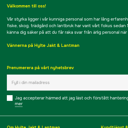
Välkommen till oss!
Vår styrka ligger i vår kunniga personal som har lång erfarenhet
fiske, skog, trädgård och lantbruk har varit vårt fokus sedan 1
känna dig säker på att du får raka svar från ärlig personal nä
Vännerna på Hylte Jakt & Lantman
Prenumerera på vårt nyhetsbrev
Jag accepterar härmed att jag läst och förstått hanteri
mer
Om Hylte Jakt & Lantman
Kundtjänst 