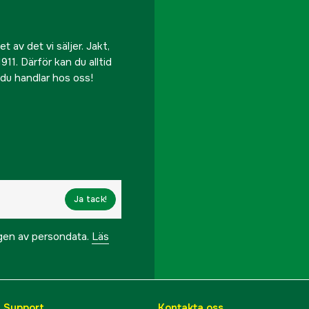
 av det vi säljer. Jakt,
911. Därför kan du alltid
r du handlar hos oss!
Ja tack!
ngen av persondata.
Läs
& Support
Kontakta oss