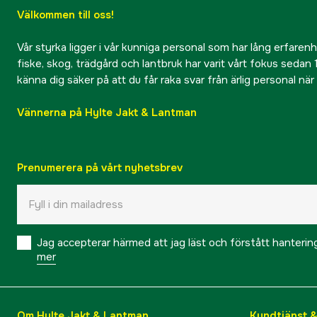
Välkommen till oss!
Vår styrka ligger i vår kunniga personal som har lång erfarenhet
fiske, skog, trädgård och lantbruk har varit vårt fokus sedan 1
känna dig säker på att du får raka svar från ärlig personal nä
Vännerna på Hylte Jakt & Lantman
Prenumerera på vårt nyhetsbrev
Jag accepterar härmed att jag läst och förstått hanteri
mer
Om Hylte Jakt & Lantman
Kundtjänst 