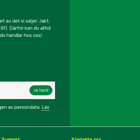
 av det vi säljer. Jakt,
911. Därför kan du alltid
r du handlar hos oss!
Ja tack!
ngen av persondata.
Läs
& Support
Kontakta oss