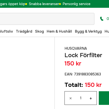
gars öppet köp
Snabba leveranser
Personlig service
0
iluftsliv
Trädgård
Skog
Hem & Hushåll
Bygg & Verktyg
H
HUSQVARNA
Lock Förfilter
150 kr
EAN
:
7391883085363
Totalt
:
150 kr
×
+