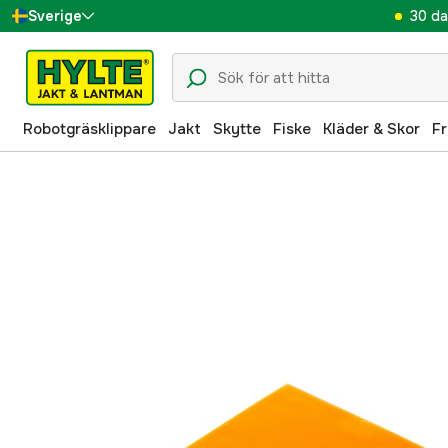
30 da
Sverige
Danmark
Suomi
Robotgräsklippare
Jakt
Skytte
Fiske
Kläder & Skor
Fr
Norge
Deutschland