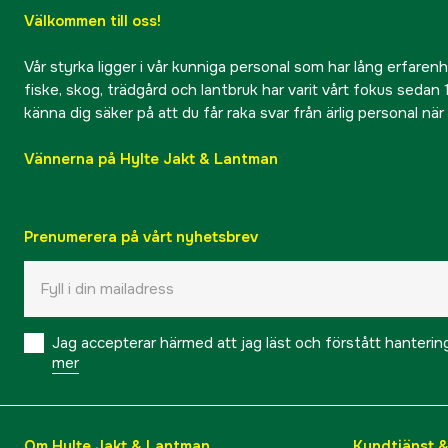
Välkommen till oss!
Vår styrka ligger i vår kunniga personal som har lång erfarenhet
fiske, skog, trädgård och lantbruk har varit vårt fokus sedan 1
känna dig säker på att du får raka svar från ärlig personal nä
Vännerna på Hylte Jakt & Lantman
Prenumerera på vårt nyhetsbrev
Jag accepterar härmed att jag läst och förstått hanteri
mer
Om Hylte Jakt & Lantman
Kundtjänst 