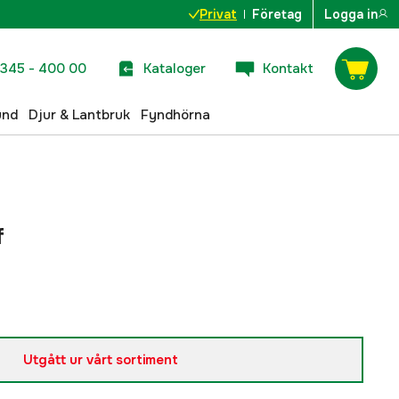
Privat
Företag
Logga in
345 - 400 00
Kataloger
Kontakt
und
Djur & Lantbruk
Fyndhörna
f
Utgått ur vårt sortiment