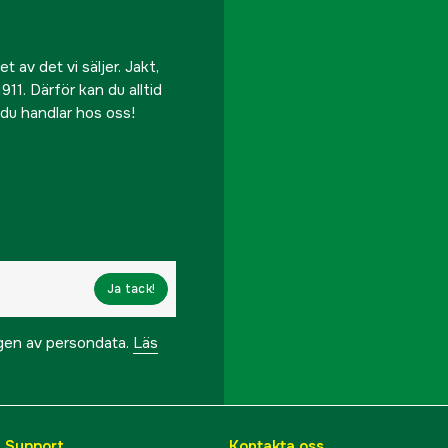
 av det vi säljer. Jakt,
911. Därför kan du alltid
r du handlar hos oss!
Ja tack!
ngen av persondata.
Läs
& Support
Kontakta oss