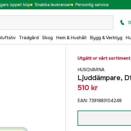
gars öppet köp
Snabba leveranser
Personlig service
0
iluftsliv
Trädgård
Skog
Hem & Hushåll
Bygg & Verktyg
H
Utgått ur vårt sortiment
HUSQVARNA
Ljuddämpare, D
510 kr
EAN
:
7391883104248