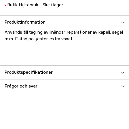
Butik Hyltebruk -
Slut i lager
Produktinformation
Används till tagling av linändar, reparationer av kapell, segel
m.m. Flätad polyester, extra vaxat.
Produktspecifikationer
Referensnummer
5000024656
Frågor och svar
Tillverkarens artikelnummer
00008-0150-228
EAN
4046882312035