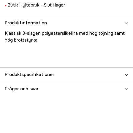
Butik Hyltebruk -
Slut i lager
Produktinformation
Klassisk 3-slagen polyestersilkelina med hög töjning samt
hög brottstyrka.
Produktspecifikationer
Referensnummer
5000022280
Frågor och svar
Tillverkarens artikelnummer
00111-1000-228
EAN
4046882012133