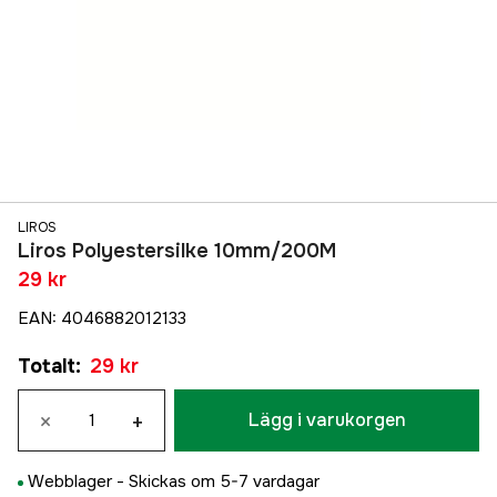
LIROS
Liros Polyestersilke 10mm/200M
29 kr
EAN
:
4046882012133
Totalt
:
29 kr
×
+
Lägg i varukorgen
Webblager -
Skickas om 5-7 vardagar