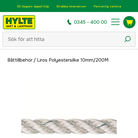
30 dagars öppet köp
Snabba leveranser
Personlig service
0345 - 400 00
Båttillbehör
/
Liros Polyestersilke 10mm/200M