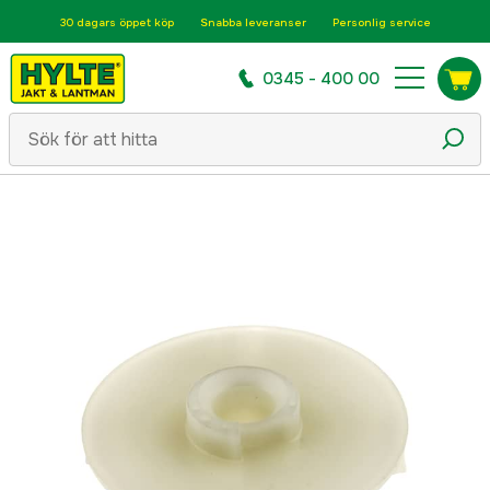
30 dagars öppet köp
Snabba leveranser
Personlig service
0345 - 400 00