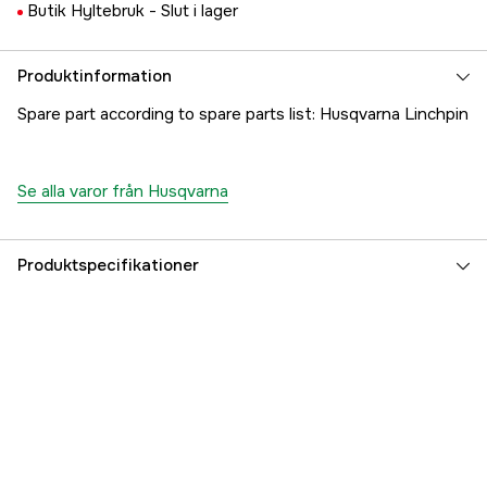
Butik Hyltebruk -
Slut i lager
Produktinformation
Spare part according to spare parts list: Husqvarna Linchpin
Se alla varor från Husqvarna
Produktspecifikationer
Referensnummer
1000191446
Tillverkarens artikelnummer
5060164-01
EAN
7391883109229