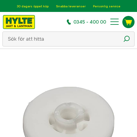
30 dagars öppet köp
Snabba leveranser
Personlig service
0345 - 400 00