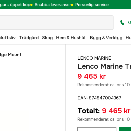
gars öppet köp
Snabba leveranser
Personlig service
0
iluftsliv
Trädgård
Skog
Hem & Hushåll
Bygg & Verktyg
H
Edge Mount
LENCO MARINE
Lenco Marine T
9 465 kr
Rekommenderat ca. pris 10
EAN
:
874847004367
Totalt
:
9 465 kr
Rekommenderat ca. pris 10