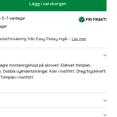
Lägg i varukorgen
 5-7 vardagar
FRI FRAKT!
lager
älvriskförsäkring från Easy Peasy ingår -
läs mer
ägre monteringshöjd på skrovet. Eldrivet trimplan.
x. Dubbla cylindertätningar. Kolv i rostfritt. Drag/tryckkraft:
rimplan i rostfritt.
5000024986