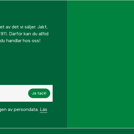
 av det vi säljer. Jakt,
911. Därför kan du alltid
r du handlar hos oss!
Ja tack!
ngen av persondata.
Läs