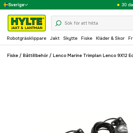
30 da
Sverige
Danmark
Suomi
Robotgräsklippare
Jakt
Skytte
Fiske
Kläder & Skor
Fr
Norge
Deutschland
Fiske
/
Båttillbehör
/
Lenco Marine Trimplan Lenco 9X12 