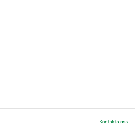
ummer
15014-101
874847004367
Kontakta oss