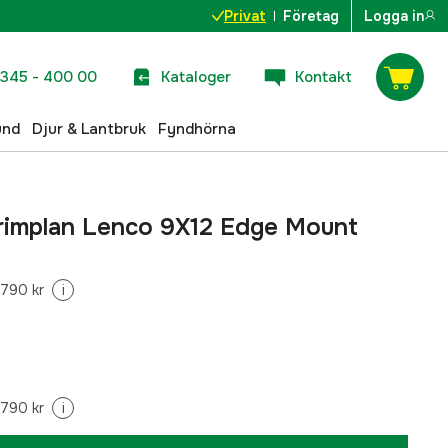
Privat
Företag
Logga in
345 - 400 00
Kataloger
Kontakt
und
Djur & Lantbruk
Fyndhörna
rimplan Lenco 9X12 Edge Mount
 790 kr
i
 790 kr
i