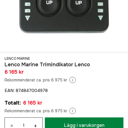
LENCO MARINE
Lenco Marine Trimindikator Lenco
6 165 kr
Rekommenderat ca. pris 6 975 kr
i
EAN
:
874847004978
Totalt
:
6 165 kr
Rekommenderat ca. pris 6 975 kr
i
×
+
Lägg i varukorgen