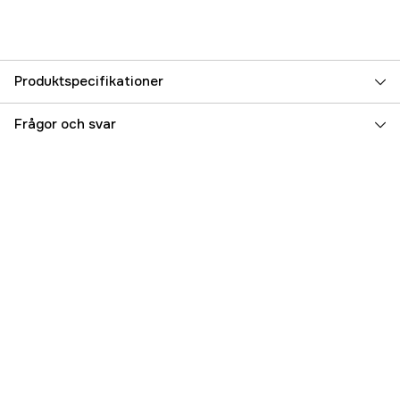
Produktspecifikationer
Referensnummer
5000024978
Frågor och svar
Tillverkarens artikelnummer
15170-001
EAN
874847004978