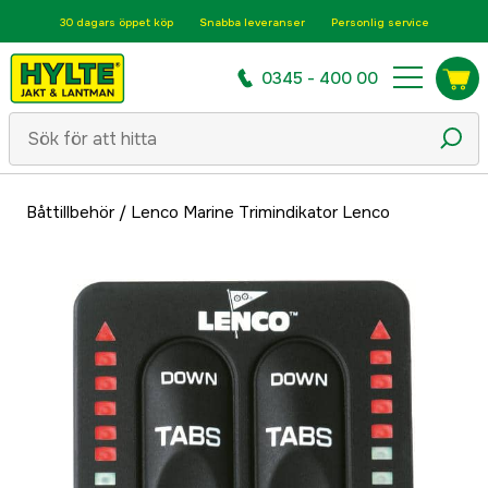
30 dagars öppet köp
Snabba leveranser
Personlig service
0345 - 400 00
Båttillbehör
/
Lenco Marine Trimindikator Lenco