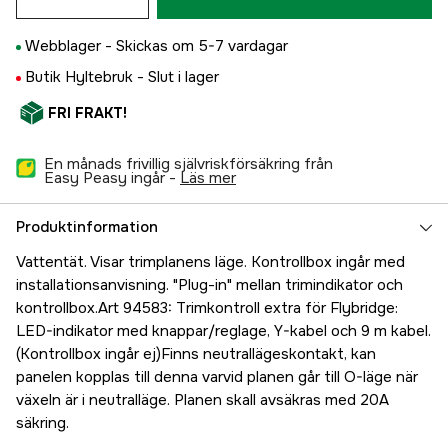
Webblager -
Skickas om 5-7 vardagar
Butik Hyltebruk -
Slut i lager
FRI FRAKT!
En månads frivillig självriskförsäkring från
Easy Peasy ingår -
läs mer
Produktinformation
Vattentät. Visar trimplanens läge. Kontrollbox ingår med
installationsanvisning. "Plug-in" mellan trimindikator och
kontrollbox.Art 94583: Trimkontroll extra för Flybridge:
LED-indikator med knappar/reglage, Y-kabel och 9 m kabel.
(Kontrollbox ingår ej)Finns neutrallägeskontakt, kan
panelen kopplas till denna varvid planen går till O-läge när
växeln är i neutralläge. Planen skall avsäkras med 20A
säkring.