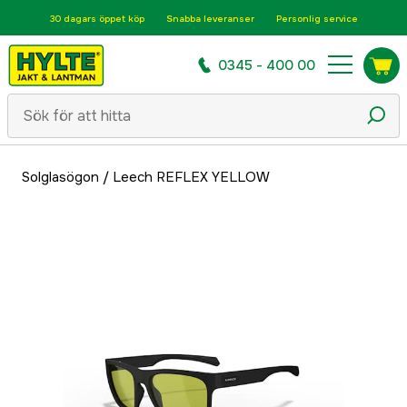
30 dagars öppet köp
Snabba leveranser
Personlig service
0345 - 400 00
Solglasögon
/
Leech REFLEX YELLOW