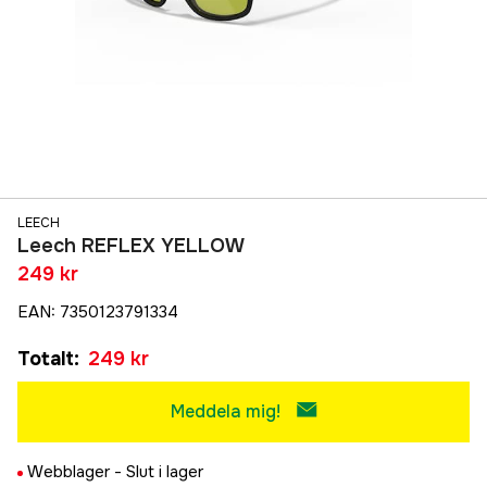
LEECH
Leech REFLEX YELLOW
249 kr
EAN
:
7350123791334
Totalt
:
249 kr
Meddela mig!
Webblager -
Slut i lager