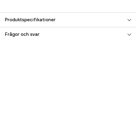
Produktspecifikationer
Referensnummer
5000069162
Frågor och svar
Tillverkarens artikelnummer
S2390B
EAN
7350123791334