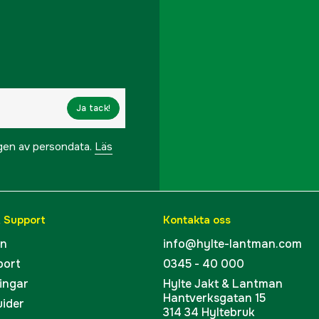
Ja tack!
ngen av persondata.
Läs
& Support
Kontakta oss
en
info@hylte-lantman.com
port
0345 - 40 000
ingar
Hylte Jakt & Lantman
Hantverksgatan 15
uider
314 34 Hyltebruk