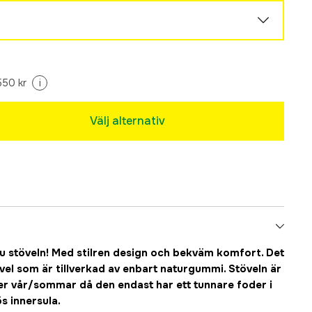
550 kr
i
Välj alternativ
 stöveln! Med stilren design och bekväm komfort. Det
el som är tillverkad av enbart naturgummi. Stöveln är
er vår/sommar då den endast har ett tunnare foder i
s innersula.