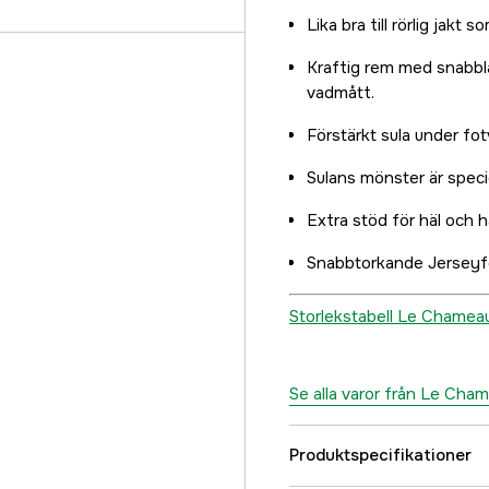
46
Lika bra till rörlig jakt 
2 190 kr
Kraftig rem med snabblås
47
vadmått.
2 190 kr
Förstärkt sula under fo
48
2 190 kr
Sulans mönster är specie
49
Extra stöd för häl och h
2 190 kr
50
Snabbtorkande Jerseyfod
2 190 kr
Storlekstabell Le Chamea
51
2 190 kr
Se alla varor från Le Cha
Produktspecifikationer