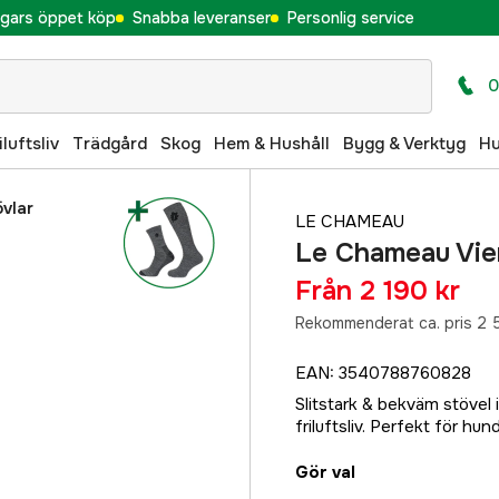
gars öppet köp
Snabba leveranser
Personlig service
0
iluftsliv
Trädgård
Skog
Hem & Hushåll
Bygg & Verktyg
H
vlar
LE CHAMEAU
Le Chameau Vie
Från
2 190 kr
Rekommenderat ca. pris 2 
EAN
:
3540788760828
Slitstark & bekväm stövel i
friluftsliv. Perfekt för hu
Gör val