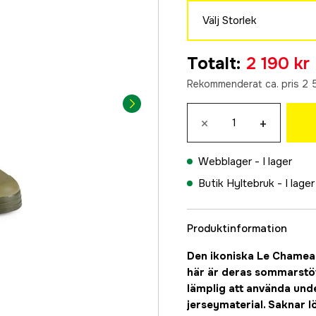
Välj Storlek
39
Totalt
:
2 190 kr
2 190 kr
Rekommenderat ca. pris 2 
40
2 190 kr
×
+
41
2 190 kr
Webblager -
I lager
42
Butik Hyltebruk -
I lager
2 190 kr
43
2 190 kr
Produktinformation
44
Den ikoniska Le Chameau
2 190 kr
här är deras sommarstöv
45
lämplig att använda und
2 190 kr
jerseymaterial. Saknar lö