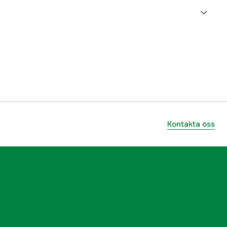
3000001335
ummer
1497-B200-39
3540788760828
Kontakta oss