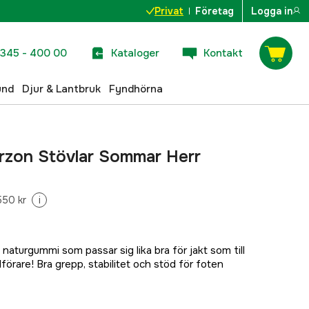
Privat
Företag
Logga in
345 - 400 00
Kataloger
Kontakt
und
Djur & Lantbruk
Fyndhörna
rzon Stövlar Sommar Herr
550 kr
i
 naturgummi som passar sig lika bra för jakt som till
ndförare! Bra grepp, stabilitet och stöd för foten