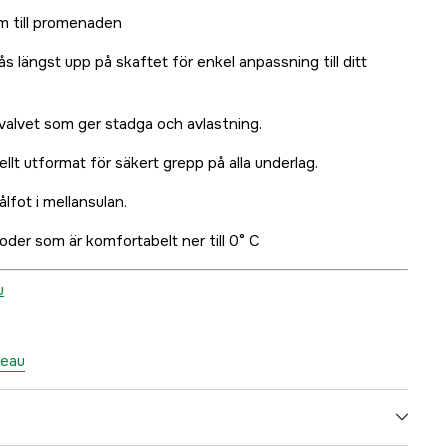
som till promenaden
 längst upp på skaftet för enkel anpassning till ditt
tvalvet som ger stadga och avlastning.
llt utformat för säkert grepp på alla underlag.
ålfot i mellansulan.
er som är komfortabelt ner till 0° C
u
meau