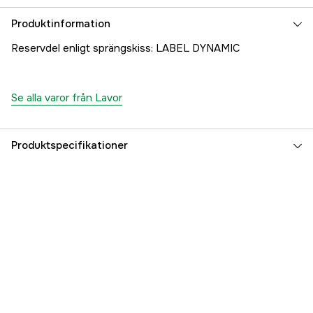
Produktinformation
Reservdel enligt sprängskiss: LABEL DYNAMIC
Se alla varor från Lavor
Produktspecifikationer
Referensnummer
1000707417
Tillverkarens artikelnummer
24001-26279