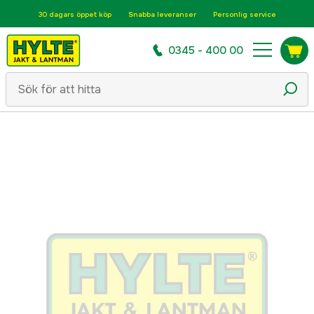
30 dagars öppet köp
Snabba leveranser
Personlig service
0345 - 400 00