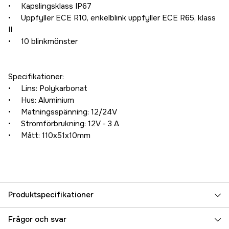
• Kapslingsklass IP67
• Uppfyller ECE R10, enkelblink uppfyller ECE R65, klass
II
• 10 blinkmönster
Specifikationer:
• Lins: Polykarbonat
• Hus: Aluminium
• Matningsspänning: 12/24V
• Strömförbrukning: 12V - 3 A
• Mått: 110x51x10mm
Produktspecifikationer
Referensnummer
1000453950
Frågor och svar