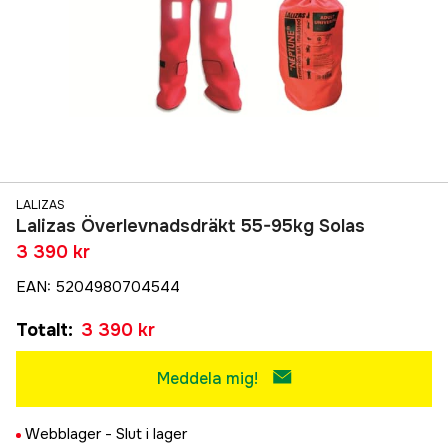
LALIZAS
Lalizas Överlevnadsdräkt 55-95kg Solas
3 390 kr
EAN
:
5204980704544
Totalt
:
3 390 kr
Meddela mig!
Webblager -
Slut i lager