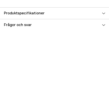
Produktspecifikationer
Referensnummer
5000026074
Frågor och svar
Tillverkarens artikelnummer
17.74498
EAN
5204980704544