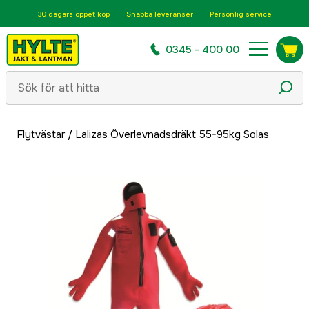
30 dagars öppet köp
Snabba leveranser
Personlig service
0345 - 400 00
Flytvästar
/
Lalizas Överlevnadsdräkt 55-95kg Solas