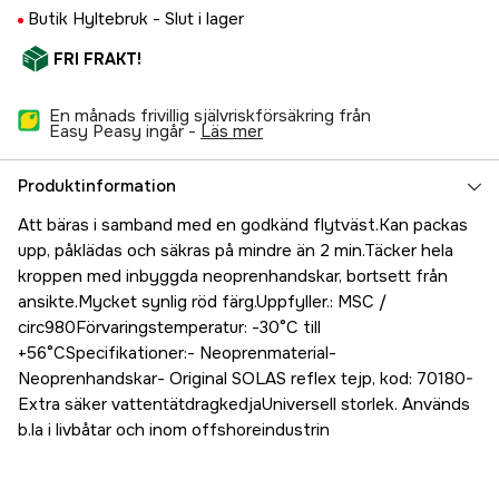
Butik Hyltebruk -
Slut i lager
FRI FRAKT!
En månads frivillig självriskförsäkring från
Easy Peasy ingår -
läs mer
Produktinformation
Att bäras i samband med en godkänd flytväst.Kan packas
upp, påklädas och säkras på mindre än 2 min.Täcker hela
kroppen med inbyggda neoprenhandskar, bortsett från
ansikte.Mycket synlig röd färg.Uppfyller.: MSC /
circ980Förvaringstemperatur: -30°C till
+56°CSpecifikationer:- Neoprenmaterial-
Neoprenhandskar- Original SOLAS reflex tejp, kod: 70180-
Extra säker vattentätdragkedjaUniversell storlek. Används
b.la i livbåtar och inom offshoreindustrin