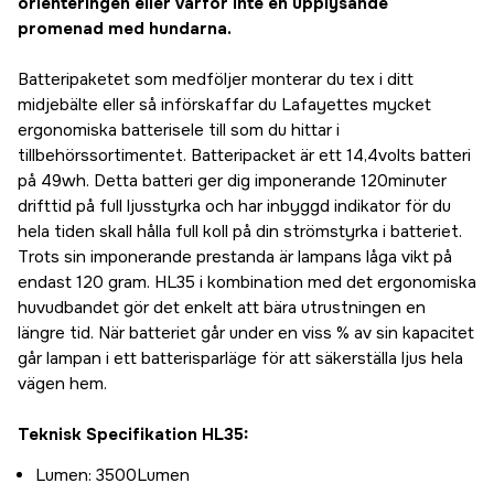
orienteringen eller varför inte en upplysande
promenad med hundarna.
Batteripaketet som medföljer monterar du tex i ditt
midjebälte eller så införskaffar du Lafayettes mycket
ergonomiska batterisele till som du hittar i
tillbehörssortimentet. Batteripacket är ett 14,4volts batteri
på 49wh. Detta batteri ger dig imponerande 120minuter
drifttid på full ljusstyrka och har inbyggd indikator för du
hela tiden skall hålla full koll på din strömstyrka i batteriet.
Trots sin imponerande prestanda är lampans låga vikt på
endast 120 gram. HL35 i kombination med det ergonomiska
huvudbandet gör det enkelt att bära utrustningen en
längre tid. När batteriet går under en viss % av sin kapacitet
går lampan i ett batterisparläge för att säkerställa ljus hela
vägen hem.
Teknisk Specifikation HL35:
Lumen: 3500Lumen