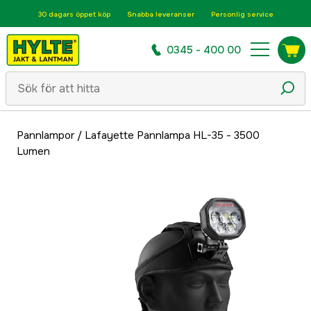
30 dagars öppet köp
Snabba leveranser
Personlig service
0345 - 400 00
Pannlampor
/
Lafayette Pannlampa HL-35 - 3500
Lumen