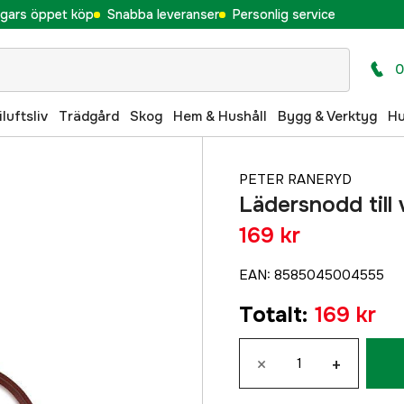
gars öppet köp
Snabba leveranser
Personlig service
0
iluftsliv
Trädgård
Skog
Hem & Hushåll
Bygg & Verktyg
H
PETER RANERYD
Lädersnodd till 
169 kr
EAN
:
8585045004555
Totalt
:
169 kr
×
+