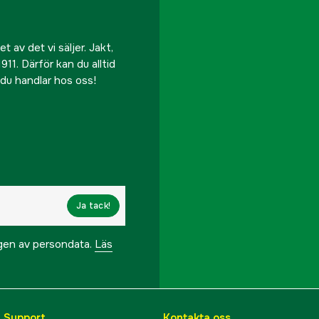
 av det vi säljer. Jakt,
911. Därför kan du alltid
r du handlar hos oss!
Ja tack!
ngen av persondata.
Läs
& Support
Kontakta oss