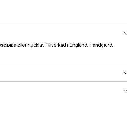
sselpipa eller nycklar. Tillverkad i England. Handgjord.
3000044944
ummer
LW403-T
8585045004555