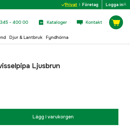
Privat
Företag
Logga in
345 - 400 00
Kataloger
Kontakt
und
Djur & Lantbruk
Fyndhörna
visselpipa Ljusbrun
Lägg i varukorgen