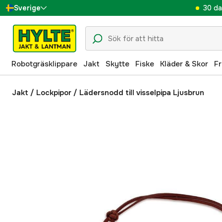
30 da
Sverige
Danmark
Suomi
Robotgräsklippare
Jakt
Skytte
Fiske
Kläder & Skor
Fr
Norge
Deutschland
Jakt
/
Lockpipor
/
Lädersnodd till visselpipa Ljusbrun