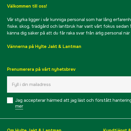
Välkommen till oss!
Vår styrka ligger i vår kunniga personal som har lång erfarenhet
fiske, skog, trädgård och lantbruk har varit vårt fokus sedan 1
känna dig säker på att du får raka svar från ärlig personal nä
Vännerna på Hylte Jakt & Lantman
Prenumerera på vårt nyhetsbrev
Jag accepterar härmed att jag läst och förstått hanteri
mer
Om Hylte Jakt & Lantman
Kundtjänst 