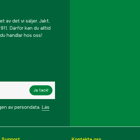
 av det vi säljer. Jakt,
911. Därför kan du alltid
r du handlar hos oss!
Ja tack!
ngen av persondata.
Läs
& Support
Kontakta oss