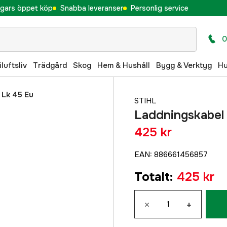
gars öppet köp
Snabba leveranser
Personlig service
0
iluftsliv
Trädgård
Skog
Hem & Hushåll
Bygg & Verktyg
H
 Lk 45 Eu
STIHL
Laddningskabel
425 kr
EAN
:
886661456857
Totalt
:
425 kr
×
+