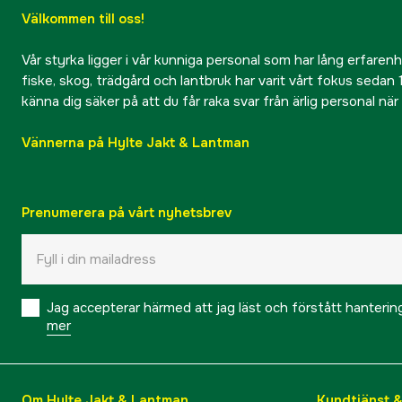
Välkommen till oss!
Vår styrka ligger i vår kunniga personal som har lång erfarenhet
fiske, skog, trädgård och lantbruk har varit vårt fokus sedan 1
känna dig säker på att du får raka svar från ärlig personal nä
Vännerna på Hylte Jakt & Lantman
Prenumerera på vårt nyhetsbrev
Jag accepterar härmed att jag läst och förstått hanteri
mer
Om Hylte Jakt & Lantman
Kundtjänst 