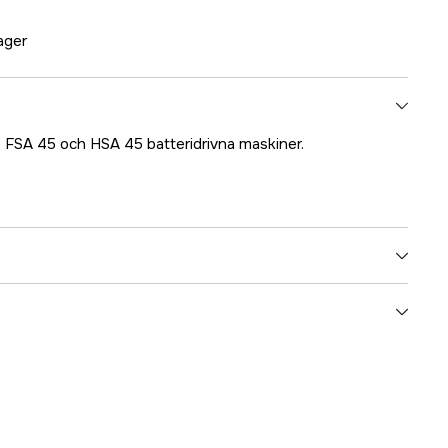
lager
 FSA 45 och HSA 45 batteridrivna maskiner.
1000093542
ummer
45114005600
886661456857