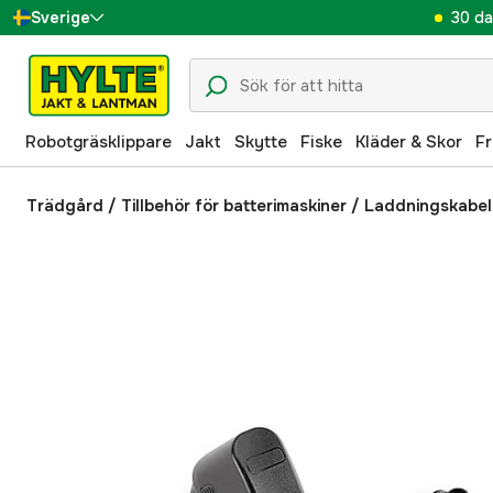
30 da
Sverige
Danmark
Suomi
Robotgräsklippare
Jakt
Skytte
Fiske
Kläder & Skor
Fr
Norge
Deutschland
Trädgård
/
Tillbehör för batterimaskiner
/
Laddningskabel