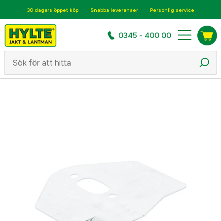
30 dagars öppet köp
Snabba leveranser
Personlig service
0345 - 400 00