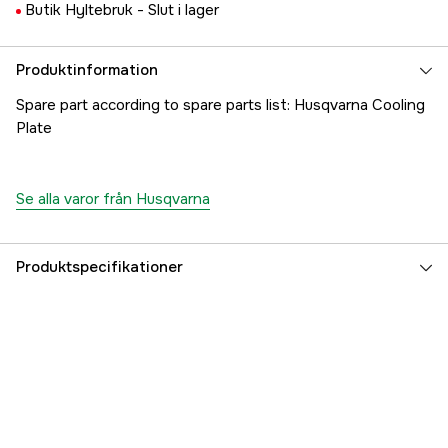
Butik Hyltebruk -
Slut i lager
Produktinformation
Spare part according to spare parts list: Husqvarna Cooling
Plate
Se alla varor från Husqvarna
Produktspecifikationer
Referensnummer
1000181547
Tillverkarens artikelnummer
5037237-01
EAN
7391883101490