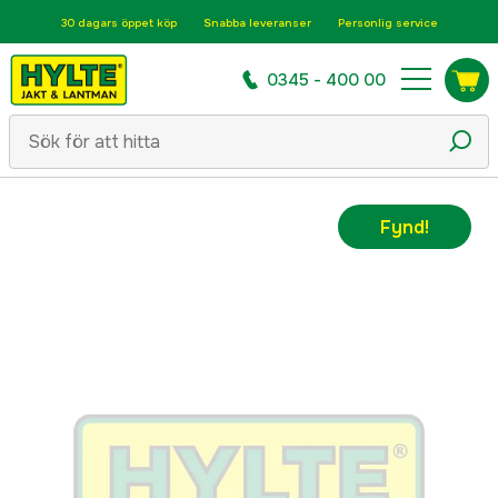
30 dagars öppet köp
Snabba leveranser
Personlig service
0345 - 400 00
Fynd!