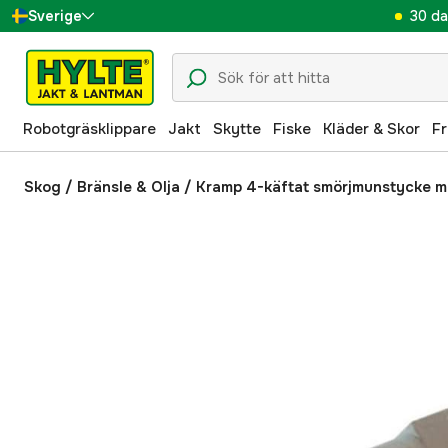
30 da
Sverige
Danmark
Suomi
Robotgräsklippare
Jakt
Skytte
Fiske
Kläder & Skor
Fr
Norge
Deutschland
Skog
/
Bränsle & Olja
/
Kramp 4-käftat smörjmunstycke m