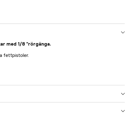
ar med 1/8 "rörgänga.
fettpistoler.
3000019449
ummer
10553243838