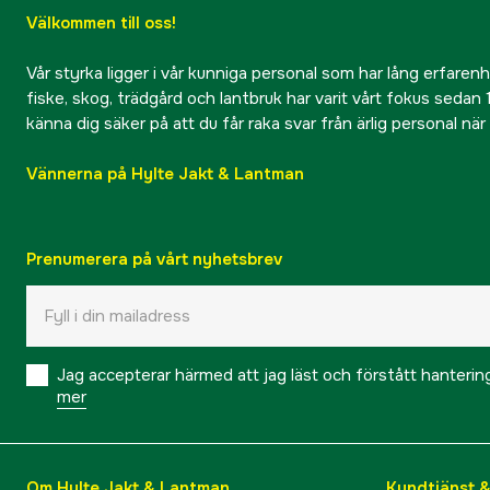
Välkommen till oss!
Vår styrka ligger i vår kunniga personal som har lång erfarenhet
fiske, skog, trädgård och lantbruk har varit vårt fokus sedan 1
känna dig säker på att du får raka svar från ärlig personal nä
Vännerna på Hylte Jakt & Lantman
Prenumerera på vårt nyhetsbrev
Jag accepterar härmed att jag läst och förstått hanteri
mer
Om Hylte Jakt & Lantman
Kundtjänst 