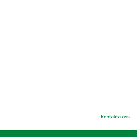
8719774826960
Kontakta oss