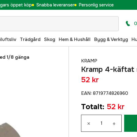
gars öppet köp
Snabba leveranser
Personlig service
0
iluftsliv
Trädgård
Skog
Hem & Hushåll
Bygg & Verktyg
H
ed 1/8 gänga
KRAMP
Kramp 4-käftat
52 kr
EAN
:
8719774826960
Totalt
:
52 kr
×
+