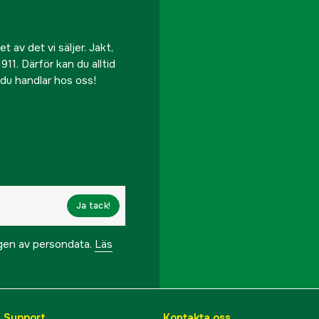
 av det vi säljer. Jakt,
911. Därför kan du alltid
r du handlar hos oss!
Ja tack!
ngen av persondata.
Läs
& Support
Kontakta oss