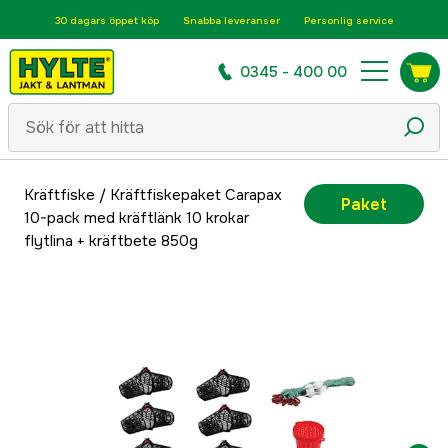
30 dagars öppet köp
Snabba leveranser
Personlig service
0345 - 400 00
Kräftfiske
/
Kräftfiskepaket Carapax
Paket
10-pack med kräftlänk 10 krokar
flytlina + kräftbete 850g