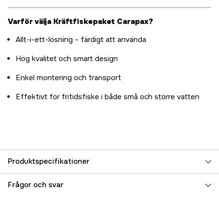
Varför välja Kräftfiskepaket Carapax?
Allt-i-ett-lösning – färdigt att använda
Hög kvalitet och smart design
Enkel montering och transport
Effektivt för fritidsfiske i både små och större vatten
Produktspecifikationer
Fiskart
Kräfta
Frågor och svar
Referensnummer
5000083856