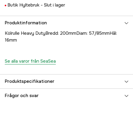
Butik Hyltebruk -
Slut i lager
Produktinformation
Kölrulle Heavy DutyBredd: 200mmDiam: 57/85mmHål:
16mm
Se alla varor från SeaSea
Produktspecifikationer
Referensnummer
5000020441
Frågor och svar
Tillverkarens artikelnummer
17.2628
EAN
7393401026285