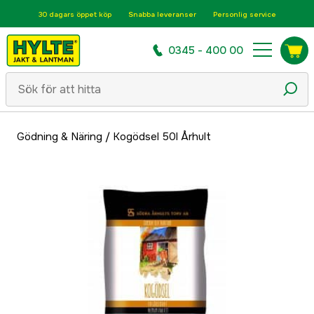
30 dagars öppet köp
Snabba leveranser
Personlig service
0345 - 400 00
Gödning & Näring
/
Kogödsel 50l Århult