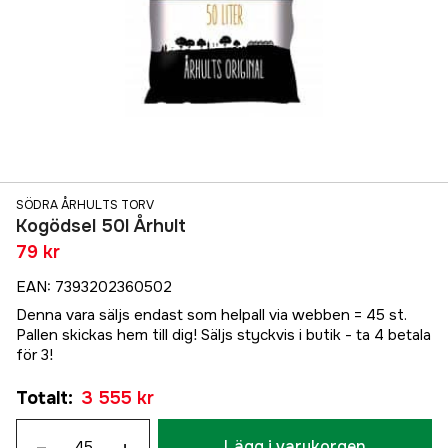
SÖDRA ÅRHULTS TORV
Kogödsel 50l Århult
79 kr
EAN
:
7393202360502
Denna vara säljs endast som helpall via webben = 45 st.
Pallen skickas hem till dig! Säljs styckvis i butik - ta 4 betala
för 3!
Totalt
:
3 555 kr
–
Lägg i varukorgen