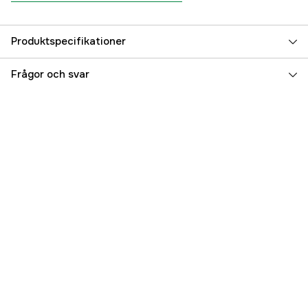
Produktspecifikationer
Referensnummer
3000008782
Frågor och svar
Tillverkarens artikelnummer
154
EAN
7393202360502