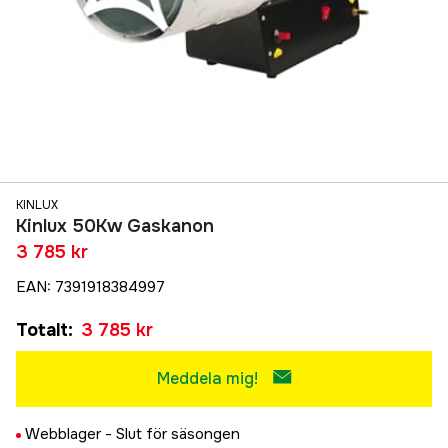
KINLUX
Kinlux 50Kw Gaskanon
3 785 kr
EAN
:
7391918384997
Totalt
:
3 785 kr
Meddela mig!
Webblager -
Slut för säsongen