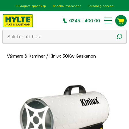
30 dagars öppet köp
Snabba leveranser
Personlig service
0345 - 400 00
Värmare & Kaminer
/
Kinlux 50Kw Gaskanon