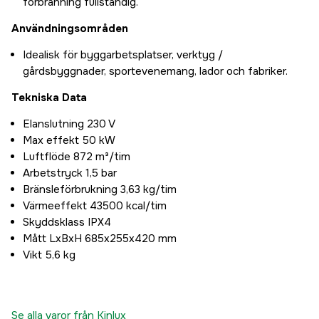
förbränning fullständig.
Användningsområden
Idealisk för byggarbetsplatser, verktyg /
gårdsbyggnader, sportevenemang, lador och fabriker.
Tekniska Data
Elanslutning 230 V
Max effekt 50 kW
Luftflöde 872 m³/tim
Arbetstryck 1,5 bar
Bränsleförbrukning 3,63 kg/tim
Värmeeffekt 43500 kcal/tim
Skyddsklass IPX4
Mått LxBxH 685x255x420 mm
Vikt 5,6 kg
Se alla varor från Kinlux