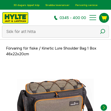
30 dagars öppet köp
Snabba leveranser
Personlig service
0345 - 400 00
Förvaring för fiske
/
Kinetic Lure Shoulder Bag 1 Box
46x22x20cm