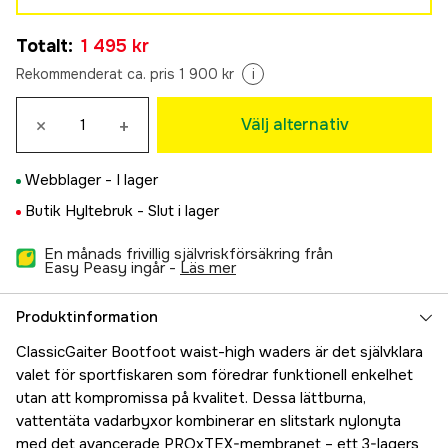
M 40/41
Totalt
:
1 495 kr
1 495 kr
Rekommenderat ca. pris 1 900 kr
i
×
+
Välj alternativ
Webblager -
I lager
Butik Hyltebruk -
Slut i lager
En månads frivillig självriskförsäkring från
Easy Peasy ingår -
läs mer
Produktinformation
ClassicGaiter Bootfoot waist-high waders är det självklara
valet för sportfiskaren som föredrar funktionell enkelhet
utan att kompromissa på kvalitet. Dessa lättburna,
vattentäta vadarbyxor kombinerar en slitstark nylonyta
med det avancerade PROxTEX-membranet – ett 3-lagers