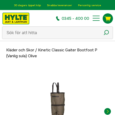
30 dagars öppet köp
Snabba leveranser
Personlig service
0345 - 400 00
Kläder och Skor
/
Kinetic Classic Gaiter Bootfoot P
(Vanlig sula) Olive