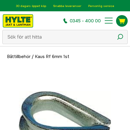
30 dagars öppet köp
Snabba leveranser
Personlig service
0345 - 400 00
Båttillbehör
/
Kaus Rf 6mm 1st