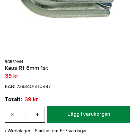
RORSMAN
Kaus Rf 6mm 1st
39 kr
EAN
:
7393401410497
Totalt
:
39 kr
×
+
Lägg i varukorgen
Webblager -
Skickas om 5-7 vardagar