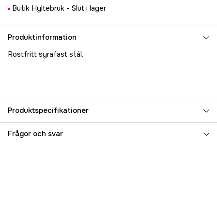
Butik Hyltebruk -
Slut i lager
Produktinformation
Rostfritt syrafast stål.
Produktspecifikationer
Referensnummer
5000020075
Frågor och svar
Tillverkarens artikelnummer
17.41049
EAN
7393401410497