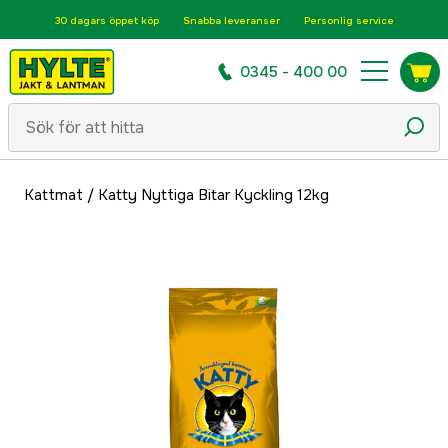
30 dagars öppet köp
Snabba leveranser
Personlig service
0345 - 400 00
Kattmat
/
Katty Nyttiga Bitar Kyckling 12kg