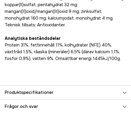
koppar(II)sulfat, pentahydrat 32 mg;
mangan(II)oxid/mangan(III)oxid 9 mg; zinksulfat,
monohydrat 160 mg; kalciumjodat, monohydrat 4 mg.
Teknisk tillsats: Antioxidanter.
Analytiska beståndsdelar
Protein 31%, fettinnehåll 11%, kolhydrater (NFE) 40%,
växttråd 1,5%, råaska (mineraler) 6,5% (därav kalcium 1,1%,
fosfor 0,9%), vatten 9%. Omsättbar energi 1445kJ/100g.
Produktspecifikationer
Djurtyp
Katt
Frågor och svar
Referensnummer
3000004065
Tillverkarens artikelnummer
12345