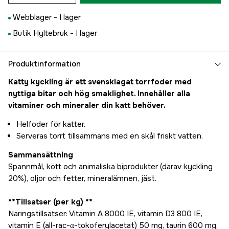
Webblager -
I lager
Butik Hyltebruk -
I lager
Produktinformation
Katty kyckling är ett svensklagat torrfoder med
nyttiga bitar och hög smaklighet. Innehåller alla
vitaminer och mineraler din katt behöver.
Helfoder för katter.
Serveras torrt tillsammans med en skål friskt vatten.
Sammansättning
Spannmål, kött och animaliska biprodukter (därav kyckling
20%), oljor och fetter, mineralämnen, jäst.
**Tillsatser (per kg) **
Näringstillsatser: Vitamin A 8000 IE, vitamin D3 800 IE,
vitamin E (all-rac-α-tokoferylacetat) 50 mg, taurin 600 mg,