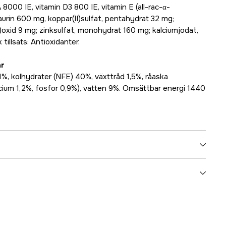
A 8000 IE, vitamin D3 800 IE, vitamin E (all-rac-α-
aurin 600 mg, koppar(II)sulfat, pentahydrat 32 mg;
)oxid 9 mg; zinksulfat, monohydrat 160 mg; kalciumjodat,
illsats: Antioxidanter.
ar
11%, kolhydrater (NFE) 40%, växttråd 1,5%, råaska
lcium 1,2%, fosfor 0,9%), vatten 9%. Omsättbar energi 1440
Katt
3000004063
ummer
12245