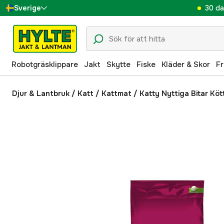
30 da
Sverige
Danmark
Suomi
Robotgräsklippare
Jakt
Skytte
Fiske
Kläder & Skor
Fr
Norge
Deutschland
Djur & Lantbruk
/
Katt
/
Kattmat
/
Katty Nyttiga Bitar Köt