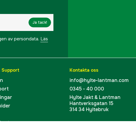
Ja tack!
ngen av persondata.
Läs
& Support
Kontakta oss
en
info@hylte-lantman.com
port
0345 - 40 000
ingar
Hylte Jakt & Lantman
Hantverksgatan 15
uider
314 34 Hyltebruk
kort