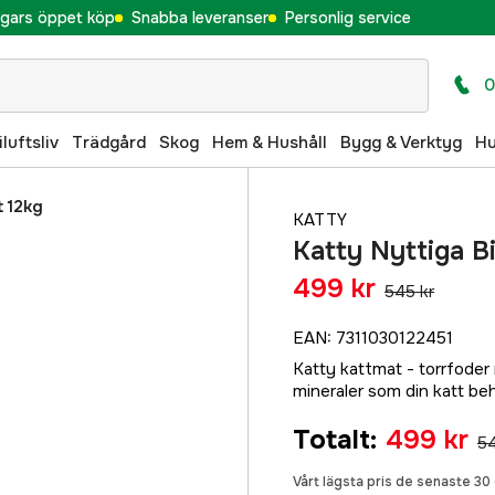
gars öppet köp
Snabba leveranser
Personlig service
0
iluftsliv
Trädgård
Skog
Hem & Hushåll
Bygg & Verktyg
H
t 12kg
KATTY
Katty Nyttiga Bi
499 kr
545 kr
EAN
:
7311030122451
Katty kattmat - torrfoder
mineraler som din katt be
Totalt
:
499 kr
54
Vårt lägsta pris de senaste 3