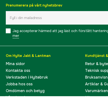
Prenumerera på vårt nyhetsbrev
Jag accepterar härmed att jag läst och förstått hanteri
mer
Om Hylte Jakt & Lantman
Kundtjänst 
Mina sidor
Retur & byt
Kontakta oss
Teknisk sup
Verkstaden i Hyltebruk
Bruksanvisn
Jobba hos oss
Artiklar & G
Omdömen och betyg
Varumärken
Våra kataloger
Köp present
Ångra köp