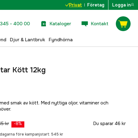
Privat
Företag
Logga in
345 - 400 00
Kataloger
Kontakt
und
Djur & Lantbruk
Fyndhörna
tar Kött 12kg
 med smak av kött. Med nyttiga oljor, vitaminer och
höver.
5 kr
Du sparar
46 kr
-
8
%
0 dagarna före kampanjstart:
545 kr