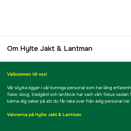
Om Hylte Jakt & Lantman
Välkommen till oss!
Vår styrka ligger i vår kunniga personal som har lång erfarenhet
fiske, skog, trädgård och lantbruk har varit vårt fokus sedan 1
känna dig säker på att du får raka svar från ärlig personal nä
Vännerna på Hylte Jakt & Lantman