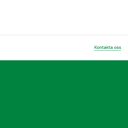
7311030122451
Kontakta oss