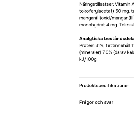
Näringstillsatser: Vitamin 
tokoferylacetat) 50 mg, t
mangan(II)oxid/mangan(III
monohydrat 4 mg. Teknisk t
Analytiska beståndsdel
Protein 31%, fettinnehåll 
(mineraler) 7,0% (därav ka
kJ/100g.
Produktspecifikationer
Djurtyp
Frågor och svar
Referensnummer
Tillverkarens artikeln