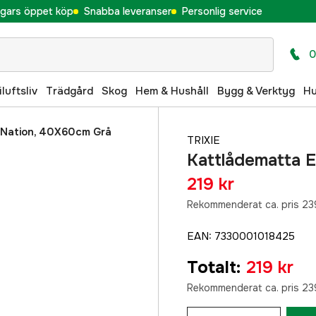
gars öppet köp
Snabba leveranser
Personlig service
0
iluftsliv
Trädgård
Skog
Hem & Hushåll
Bygg & Verktyg
H
tNation, 40X60cm Grå
TRIXIE
Kattlådematta 
219 kr
Rekommenderat ca. pris 23
EAN
:
7330001018425
Totalt
:
219 kr
Rekommenderat ca. pris 23