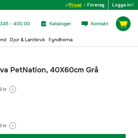
Privat
Företag
Logga in
345 - 400 00
Kataloger
Kontakt
und
Djur & Lantbruk
Fyndhörna
Eva PetNation, 40X60cm Grå
9 kr
i
9 kr
i