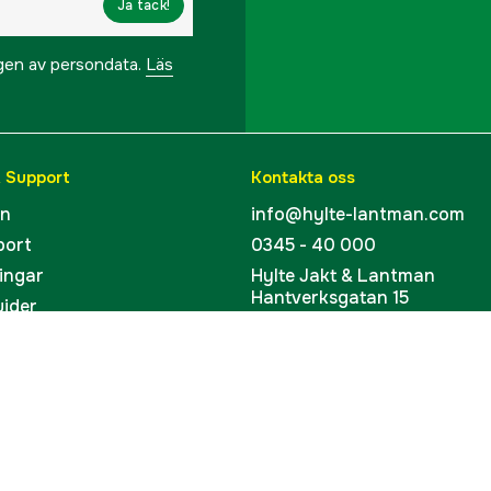
Ja tack!
ngen av persondata.
Läs
& Support
Kontakta oss
en
info@hylte-lantman.com
port
0345 - 40 000
ingar
Hylte Jakt & Lantman
Hantverksgatan 15
uider
314 34 Hyltebruk
kort