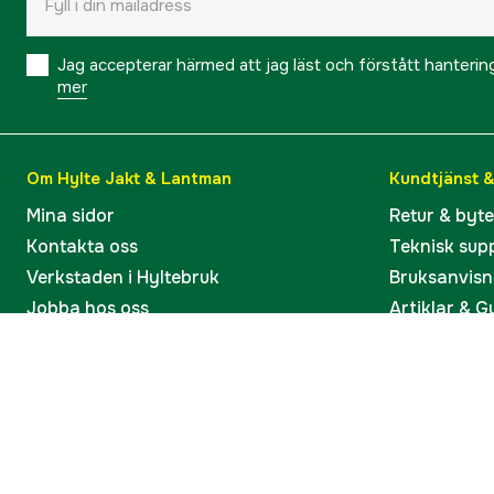
Jag accepterar härmed att jag läst och förstått hanteri
mer
Om Hylte Jakt & Lantman
Kundtjänst 
Mina sidor
Retur & byt
Kontakta oss
Teknisk sup
Verkstaden i Hyltebruk
Bruksanvisn
Jobba hos oss
Artiklar & G
Omdömen och betyg
Varumärken
Våra kataloger
Köp present
Ångra köp