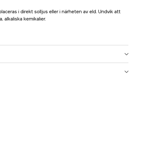
aceras i direkt solljus eller i närheten av eld. Undvik att
 alkaliska kemikalier.
Djur & Lantbruk
Kattlåda
Katt
3000021639
ummer
719116
7330001018425