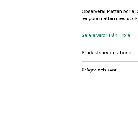
Observera! Mattan bör ej pl
rengöra mattan med starka,
Se alla varor från Trixie
Produktspecifikationer
Hylte Kategorifilter - 
Frågor och svar
Djurtyp
Referensnummer
Tillverkarens artikeln
EAN