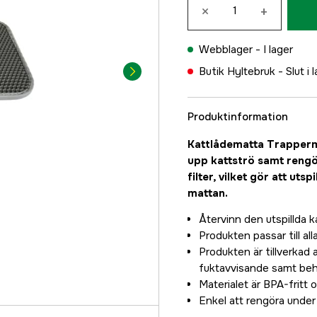
×
+
Webblager -
I lager
Butik Hyltebruk -
Slut i 
Produktinformation
Kattlådematta Trapperma
upp kattströ samt rengör
filter, vilket gör att uts
mattan.
Återvinn den utspillda k
Produkten passar till all
Produkten är tillverkad 
fuktavvisande samt beha
Materialet är BPA-fritt o
Enkel att rengöra under