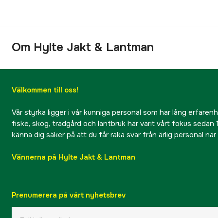
Om Hylte Jakt & Lantman
Välkommen till oss!
Vår styrka ligger i vår kunniga personal som har lång erfarenhet
fiske, skog, trädgård och lantbruk har varit vårt fokus sedan 1
känna dig säker på att du får raka svar från ärlig personal nä
Vännerna på Hylte Jakt & Lantman
Prenumerera på vårt nyhetsbrev