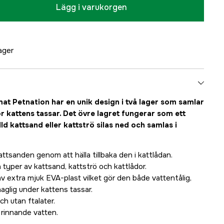
Lägg i varukorgen
lager
t Petnation har en unik design i två lager som samlar
 kattens tassar. Det övre lagret fungerar som ett
pilld kattsand eller kattströ silas ned och samlas i
attsanden genom att hälla tillbaka den i kattlådan.
a typer av kattsand, kattströ och kattlådor.
av extra mjuk EVA-plast vilket gör den både vattentålig,
glig under kattens tassar.
ch utan ftalater.
 rinnande vatten.