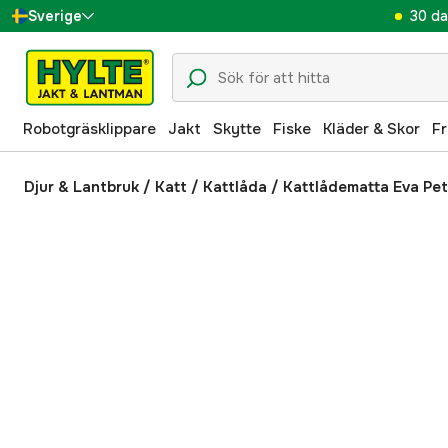
30 da
Sverige
Danmark
Suomi
Robotgräsklippare
Jakt
Skytte
Fiske
Kläder & Skor
Fr
Norge
Deutschland
Djur & Lantbruk
/
Katt
/
Kattlåda
/
Kattlådematta Eva Pe