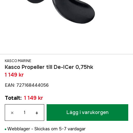
KASCO MARINE
Kasco Propeller till De-ICer 0,75hk
1 149 kr
EAN
:
727168444056
Totalt
:
1 149 kr
×
+
Lägg i varukorgen
Webblager -
Skickas om 5-7 vardagar