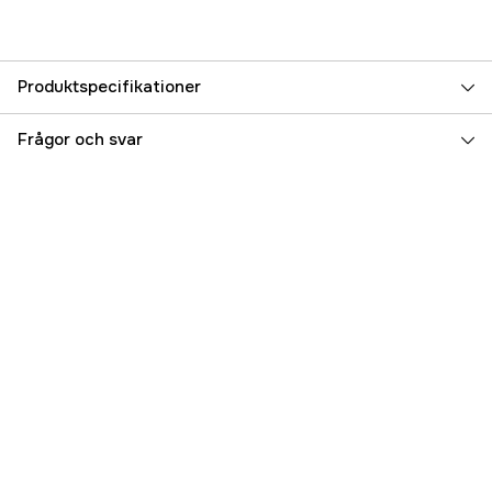
Produktspecifikationer
Referensnummer
5000037954
Frågor och svar
Tillverkarens artikelnummer
17.46164
EAN
727168444056