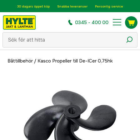
30 dagars öppet köp
Snabba leveranser
Personlig service
0345 - 400 00
Båttillbehör
/
Kasco Propeller till De-ICer 0,75hk