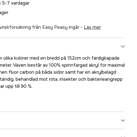
 5-7 vardagar
lager
älvriskförsäkring från Easy Peasy ingår -
läs mer
m olika kulörer med en bredd på 152cm och färdigkapade
 meter. Väven består av 100% spinnfärgad akryl för maximal
en fluor carbon på båda sidor samt har en akrylbelagd
ständig, behandlad mot röta, insekter och bakterieangrepp
r upp till 90 %.
5000020009