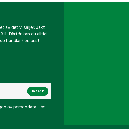
 av det vi säljer. Jakt,
911. Därför kan du alltid
r du handlar hos oss!
Ja tack!
ngen av persondata.
Läs