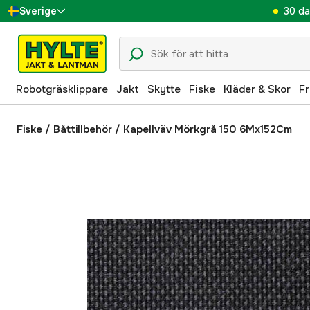
30 da
Sverige
Danmark
Suomi
Robotgräsklippare
Jakt
Skytte
Fiske
Kläder & Skor
Fr
Norge
Deutschland
Fiske
/
Båttillbehör
/
Kapellväv Mörkgrå 150 6Mx152Cm