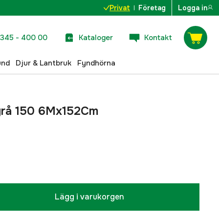
Privat
Företag
Logga in
345 - 400 00
Kataloger
Kontakt
und
Djur & Lantbruk
Fyndhörna
grå 150 6Mx152Cm
Lägg i varukorgen