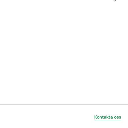
ummer
17.18507
7393401185074
Kontakta oss