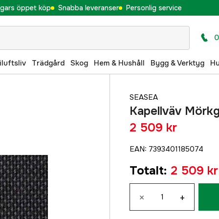
gars öppet köp
Snabba leveranser
Personlig service
0
iluftsliv
Trädgård
Skog
Hem & Hushåll
Bygg & Verktyg
H
SEASEA
Kapellväv Mörk
2 509 kr
EAN
:
7393401185074
Totalt
:
2 509 kr
×
+