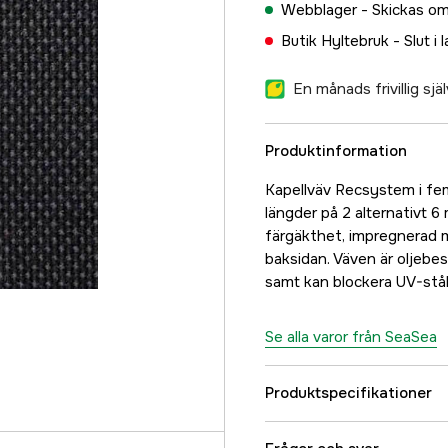
Webblager -
Skickas om
Butik Hyltebruk -
Slut i 
En månads frivillig sj
Produktinformation
Kapellväv Recsystem i fe
längder på 2 alternativt 6
färgäkthet, impregnerad m
baksidan. Väven är oljebe
samt kan blockera UV-ståla
Se alla varor från SeaSea
Produktspecifikationer
Referensnummer