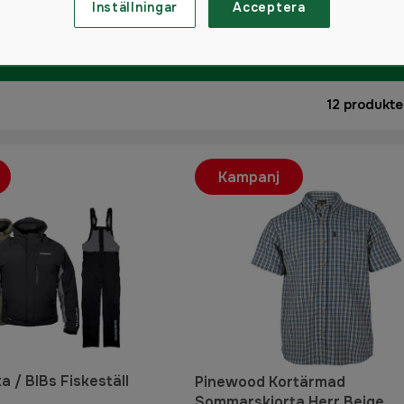
Inställningar
Acceptera
12
produkte
Kampanj
 / BIBs Fiskeställ
Pinewood Kortärmad
Sommarskjorta Herr Beige