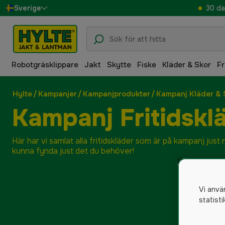
30 da
Sverige
Danmark
Suomi
Robotgräsklippare
Jakt
Skytte
Fiske
Kläder & Skor
Fr
Norge
Deutschland
Hylte
/
Kampanjer
/
Kampanjprodukter
/
Kampanj Kläder & 
Kampanj Fritidskl
Här har vi samlat alla fritidskläder som är på kampanj just 
kunna fynda just det du behöver!
Vi anvä
statist