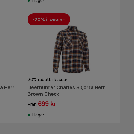
I lager
-20% i kassan
20% rabatt i kassan
a Herr
Deerhunter Charles Skjorta Herr
Brown Check
699 kr
Från
I lager