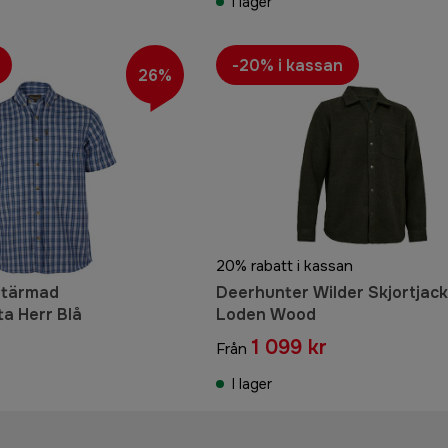
I lager
-20% i kassan
26%
20% rabatt i kassan
rtärmad
Deerhunter Wilder Skjortjack
a Herr Blå
Loden Wood
1 099 kr
Från
I lager