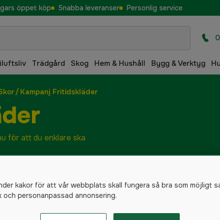
gars öppet köp
Snabba leveranser
Personlig service
0
iluftsliv
Trädgård
Skog
Hem & Hushåll
Bygg & Verktyg
H
Skor
/
Kampanj Fritidskläder
äder
nu för att du enklare ska
nder kakor för att vår webbplats skall fungera så bra som möjligt s
ik och personanpassad annonsering.