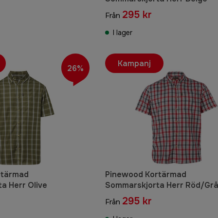
295 kr
Från
I lager
Kampanj
26%
rtärmad
Pinewood Kortärmad
a Herr Olive
Sommarskjorta Herr Röd/Gr
295 kr
Från