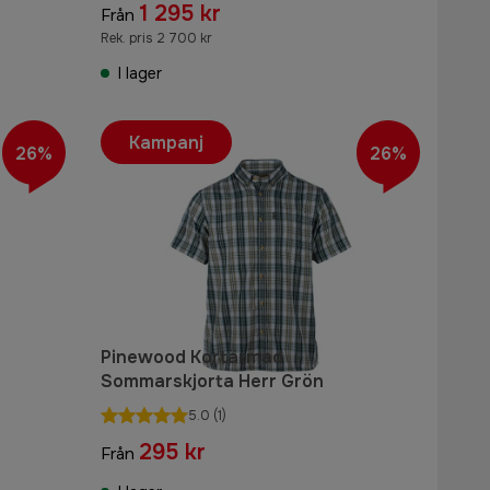
1 295 kr
Från
Rek. pris 2 700 kr
I lager
Kampanj
26%
26%
Pinewood Kortärmad
Sommarskjorta Herr Grön
å
5.0
(1)
295 kr
Från