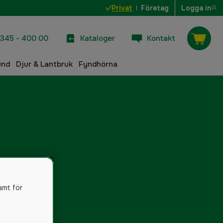
Privat
Företag
Logga in
345 - 400 00
Kataloger
Kontakt
und
Djur & Lantbruk
Fyndhörna
amt för