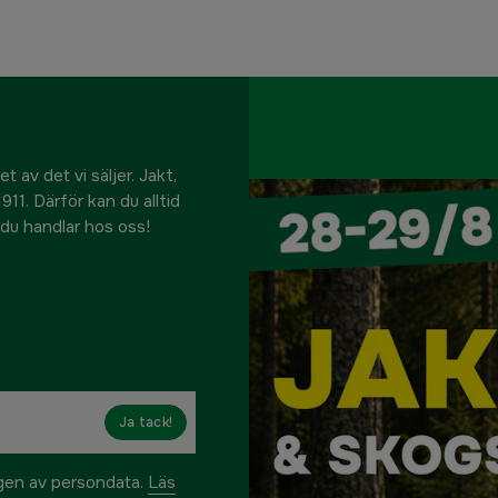
 av det vi säljer. Jakt,
911. Därför kan du alltid
r du handlar hos oss!
Ja tack!
ngen av persondata.
Läs