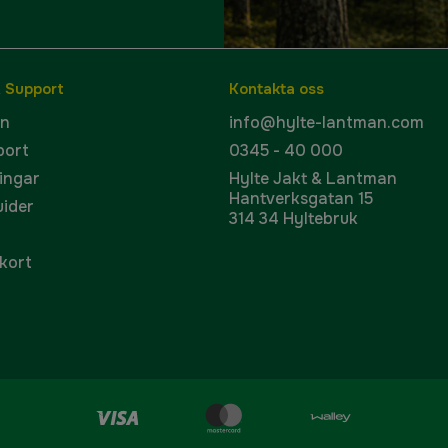
& Support
Kontakta oss
en
info@hylte-lantman.com
port
0345 - 40 000
ingar
Hylte Jakt & Lantman
Hantverksgatan 15
uider
314 34 Hyltebruk
kort