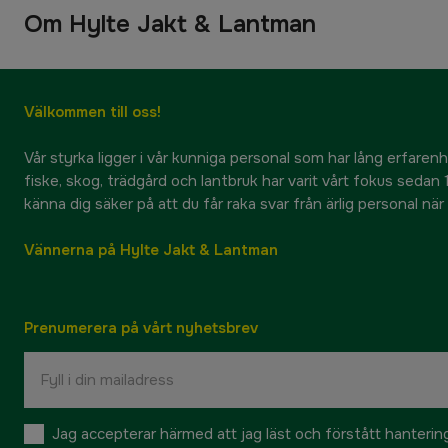
Om Hylte Jakt & Lantman
Välkommen till oss!
Vår styrka ligger i vår kunniga personal som har lång erfarenhet
fiske, skog, trädgård och lantbruk har varit vårt fokus sedan 1
känna dig säker på att du får raka svar från ärlig personal nä
Vännerna på Hylte Jakt & Lantman
Prenumerera på vårt nyhetsbrev
Jag accepterar härmed att jag läst och förstått hanteri