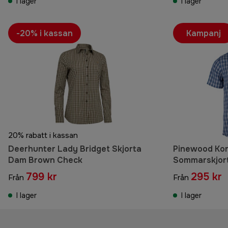
I lager
I lager
-20% i kassan
Kampanj
20% rabatt i kassan
Deerhunter Lady Bridget Skjorta
Pinewood Ko
Dam Brown Check
Sommarskjort
799 kr
295 kr
Från
Från
I lager
I lager