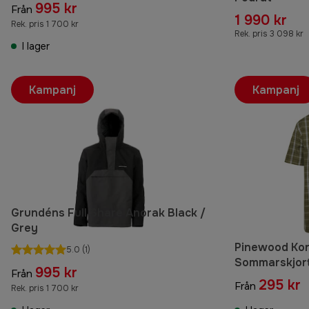
995 kr
Från
1 990 kr
Rek. pris 1 700 kr
Rek. pris 3 098 kr
I lager
Kampanj
Kampanj
Grundéns Full Share Anorak Black /
Grey
Pinewood Ko
5.0
(1)
Sommarskjort
995 kr
Från
295 kr
Från
Rek. pris 1 700 kr