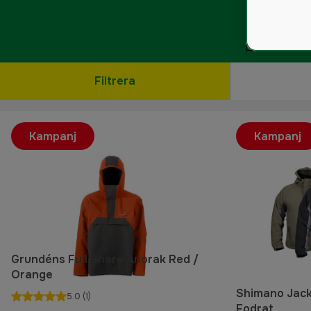
Filtrera
Kampanj
Kampanj
Grundéns Full Share Anorak Red /
Orange
Shimano Jacka
5.0
(1)
Fodrat