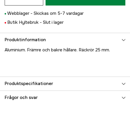
Webblager -
Skickas om 5-7 vardagar
Butik Hyltebruk -
Slut i lager
Produktinformation
Aluminium. Främre och bakre hållare. Räckrör 25 mm.
Produktspecifikationer
Referensnummer
5000023136
Frågor och svar
Tillverkarens artikelnummer
17.1031
EAN
7393401010314