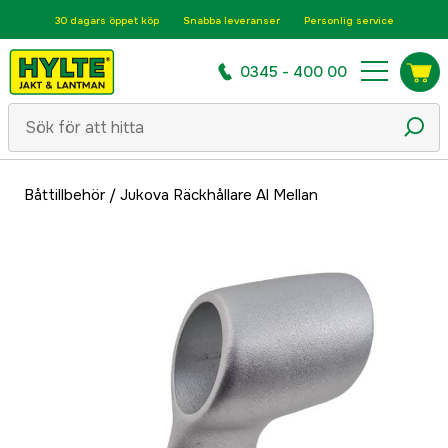
30 dagars öppet köp
Snabba leveranser
Personlig service
0345 - 400 00
Båttillbehör
/
Jukova Räckhållare Al Mellan