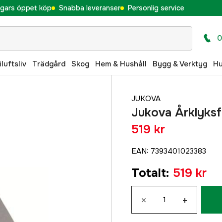
gars öppet köp
Snabba leveranser
Personlig service
0
iluftsliv
Trädgård
Skog
Hem & Hushåll
Bygg & Verktyg
H
JUKOVA
Jukova Årklyks
519 kr
EAN
:
7393401023383
Totalt
:
519 kr
×
+