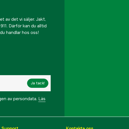
 av det vi säljer. Jakt,
911. Därför kan du alltid
r du handlar hos oss!
Ja tack!
ngen av persondata.
Läs
& Support
Kontakta oss