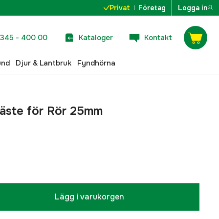
Privat
Företag
Logga in
345 - 400 00
Kataloger
Kontakt
und
Djur & Lantbruk
Fyndhörna
fäste för Rör 25mm
Lägg i varukorgen