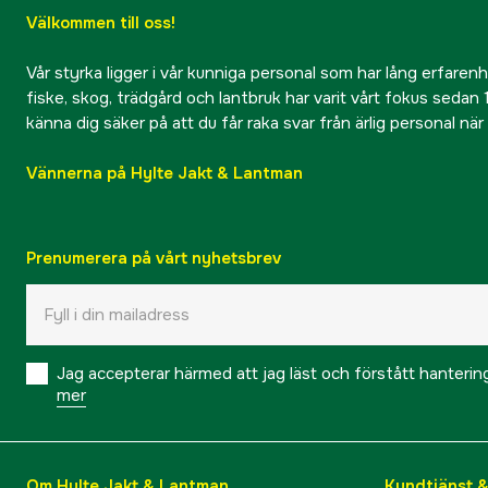
Välkommen till oss!
Vår styrka ligger i vår kunniga personal som har lång erfarenhet
fiske, skog, trädgård och lantbruk har varit vårt fokus sedan 1
känna dig säker på att du får raka svar från ärlig personal nä
Vännerna på Hylte Jakt & Lantman
Prenumerera på vårt nyhetsbrev
Jag accepterar härmed att jag läst och förstått hanteri
mer
Om Hylte Jakt & Lantman
Kundtjänst 