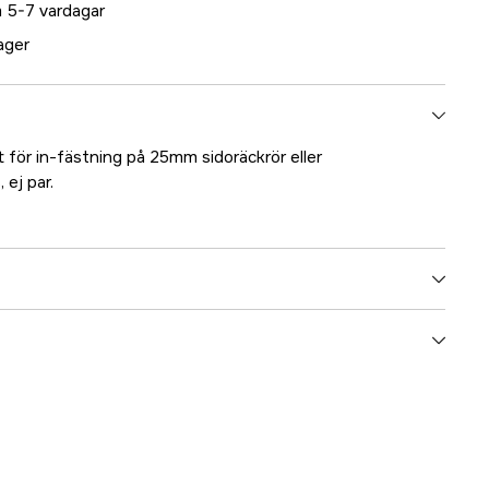
 5-7 vardagar
lager
 för in-fästning på 25mm sidoräckrör eller
 ej par.
5000025998
ummer
17.2338
7393401023383