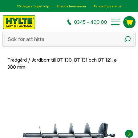
30 dagars öppet köp
Snabba leveranser
Personlig service
0345 - 400 00
Trädgård
/
Jordborr till BT 130, BT 131 och BT 121, ø
300 mm