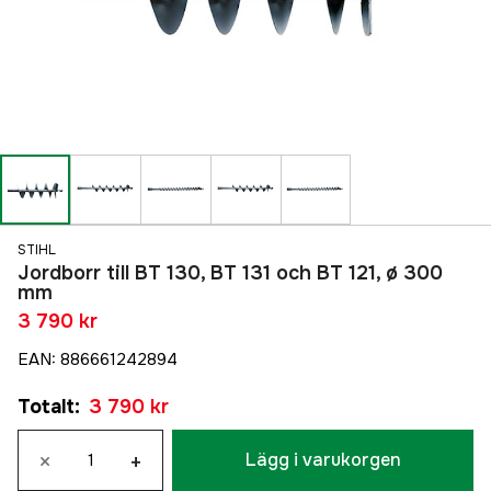
STIHL
Jordborr till BT 130, BT 131 och BT 121, ø 300
mm
3 790 kr
EAN
:
886661242894
Totalt
:
3 790 kr
×
+
Lägg i varukorgen