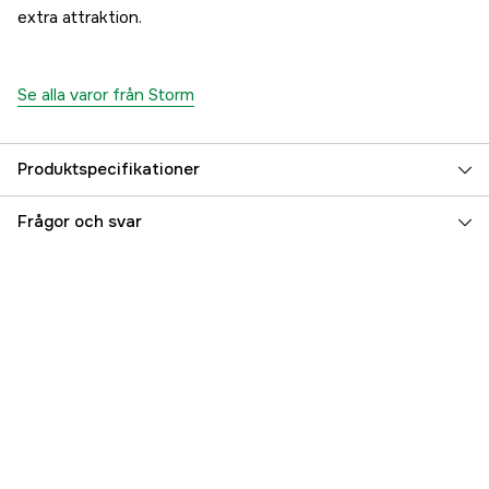
extra attraktion.
Se alla varor från Storm
Produktspecifikationer
Beteslängd
9 cm
Frågor och svar
Betesvikt
7 g
Fiskart
Abborre
Lämpligt jigghuvud
#2/0
Referensnummer
5000036820
Tillverkarens artikelnummer
135941