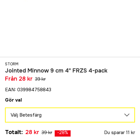
STORM
Jointed Minnow 9 cm 4" FRZS 4-pack
Från
28 kr
39 kr
EAN
:
039984758843
Gör val
Välj Betesfärg
ESML
Totalt
:
28 kr
39 kr
Du sparar
11 kr
57 kr
-
28
%
FRZS