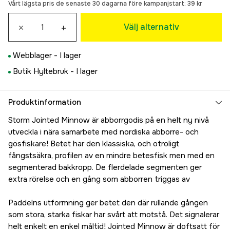
Vårt lägsta pris de senaste 30 dagarna före kampanjstart:
39 kr
28 kr
FT
×
+
Välj alternativ
39 kr
HDI
Webblager -
I lager
57 kr
NGP
Butik Hyltebruk -
I lager
68 kr
PREP
Produktinformation
79 kr
PRPLF
Storm Jointed Minnow är abborrgodis på en helt ny nivå
32 kr
utveckla i nära samarbete med nordiska abborre- och
gösfiskare! Betet har den klassiska, och otroligt
fångstsäkra, profilen av en mindre betesfisk men med en
segmenterad bakkropp. De flerdelade segmenten ger
extra rörelse och en gång som abborren triggas av
Paddelns utformning ger betet den där rullande gången
som stora, starka fiskar har svårt att motstå. Det signalerar
helt enkelt en enkel måltid! Jointed Minnow är doftsatt för