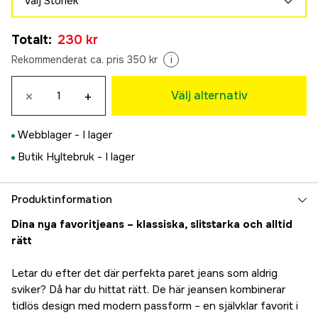
Välj Storlek
29/30"
Totalt
:
230 kr
230 kr
30/30
Rekommenderat ca. pris 350 kr
i
230 kr
31/30"
×
+
Välj alternativ
230 kr
32/30"
Webblager -
I lager
230 kr
33/30"
Butik Hyltebruk -
I lager
230 kr
34/30"
Produktinformation
230 kr
29/32"
Dina nya favoritjeans – klassiska, slitstarka och alltid
230 kr
rätt
30/32
230 kr
Letar du efter det där perfekta paret jeans som aldrig
31/32"
sviker? Då har du hittat rätt. De här jeansen kombinerar
230 kr
tidlös design med modern passform – en självklar favorit i