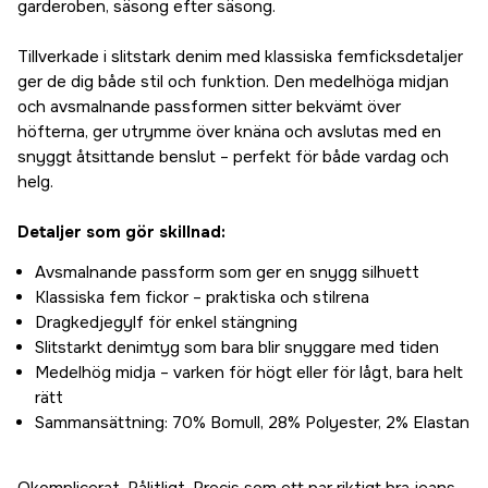
32/32"
garderoben, säsong efter säsong.
230 kr
33/32"
Tillverkade i slitstark denim med klassiska femficksdetaljer
230 kr
ger de dig både stil och funktion. Den medelhöga midjan
34/32"
och avsmalnande passformen sitter bekvämt över
230 kr
höfterna, ger utrymme över knäna och avslutas med en
36/32"
snyggt åtsittande benslut – perfekt för både vardag och
230 kr
helg.
30/34"
230 kr
Detaljer som gör skillnad:
31/34"
Avsmalnande passform som ger en snygg silhuett
230 kr
Klassiska fem fickor – praktiska och stilrena
32/34"
Dragkedjegylf för enkel stängning
230 kr
Slitstarkt denimtyg som bara blir snyggare med tiden
33/34"
Medelhög midja – varken för högt eller för lågt, bara helt
230 kr
rätt
34/34"
Sammansättning: 70% Bomull, 28% Polyester, 2% Elastan
230 kr
36/34"
230 kr