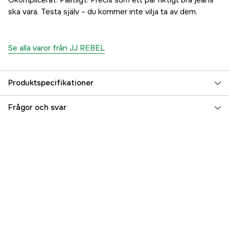
Okomplicerat. Pålitligt. Precis som ett par riktigt bra jeans
38/34"
ska vara. Testa själv – du kommer inte vilja ta av dem.
Tillfälligt slut
230 kr
Se alla varor från JJ REBEL
Produktspecifikationer
Färgton
Blå
Frågor och svar
Dam/Herr
Herr
Referensnummer
3000075123
Tillverkarens artikelnummer
12263635-30-29
EAN
5715605774564