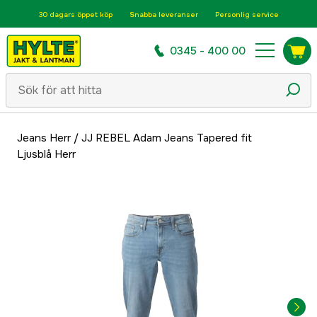
30 dagars öppet köp
Snabba leveranser
Personlig service
0345 - 400 00
Jeans Herr
/
JJ REBEL Adam Jeans Tapered fit
Ljusblå Herr