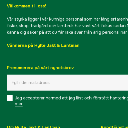
Välkommen till oss!
Vår styrka ligger i vår kunniga personal som har lång erfarenhet
fiske, skog, trädgård och lantbruk har varit vårt fokus sedan 1
känna dig säker på att du får raka svar från ärlig personal nä
Vännerna på Hylte Jakt & Lantman
Prenumerera på vårt nyhetsbrev
Jag accepterar härmed att jag läst och förstått hanteri
mer
Om Hylte Jakt & Lantman
Kundtjänst 