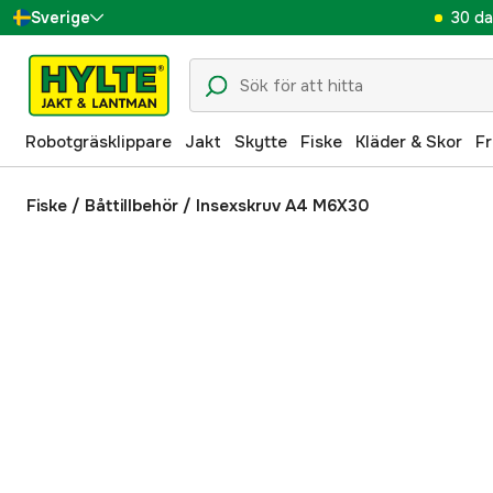
30 da
Sverige
Danmark
Suomi
Robotgräsklippare
Jakt
Skytte
Fiske
Kläder & Skor
Fr
Norge
Deutschland
Fiske
/
Båttillbehör
/
Insexskruv A4 M6X30