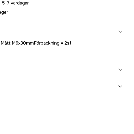
 5-7 vardagar
lager
S) Mått M6x30mmFörpackning = 2st
5000019748
ummer
17.79709
7331168135383