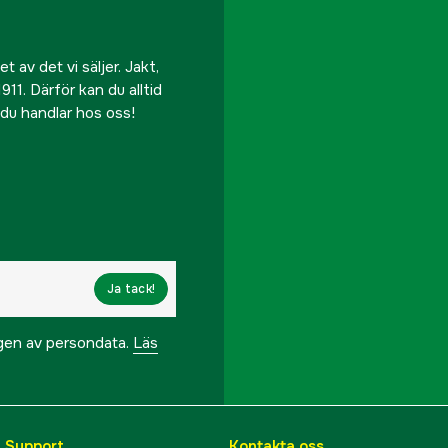
 av det vi säljer. Jakt,
911. Därför kan du alltid
r du handlar hos oss!
Ja tack!
ngen av persondata.
Läs
& Support
Kontakta oss