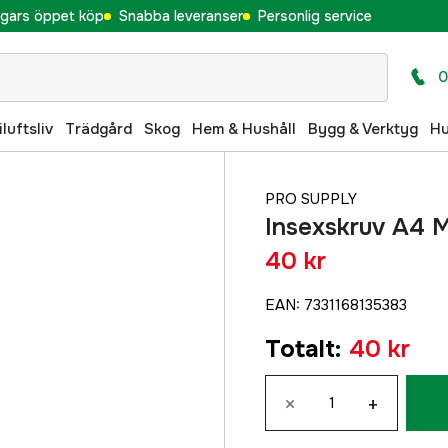
gars öppet köp
Snabba leveranser
Personlig service
0
iluftsliv
Trädgård
Skog
Hem & Hushåll
Bygg & Verktyg
H
PRO SUPPLY
Insexskruv A4
40 kr
EAN
:
7331168135383
Totalt
:
40 kr
×
+