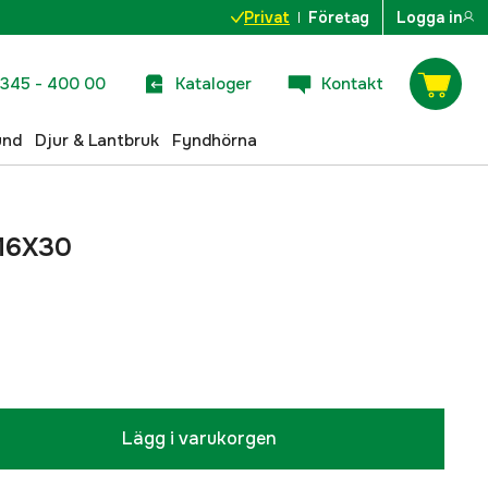
Privat
Företag
Logga in
345 - 400 00
Kataloger
Kontakt
und
Djur & Lantbruk
Fyndhörna
 M6X30
Lägg i varukorgen