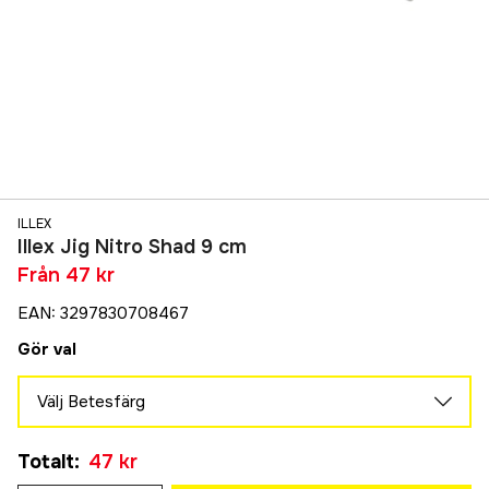
ILLEX
Illex Jig Nitro Shad 9 cm
Från
47 kr
EAN
:
3297830708467
Gör val
Välj Betesfärg
Jelly Shad
Totalt
:
47 kr
139 kr
Green Sprat