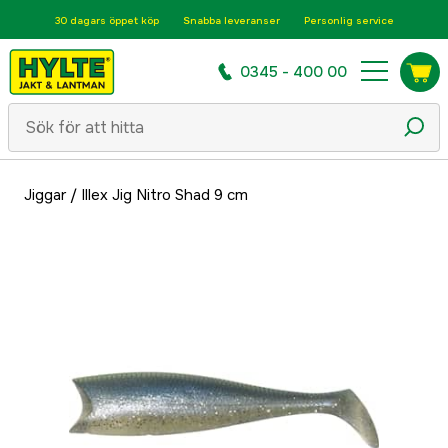
30 dagars öppet köp
Snabba leveranser
Personlig service
0345 - 400 00
Jiggar
/
Illex Jig Nitro Shad 9 cm