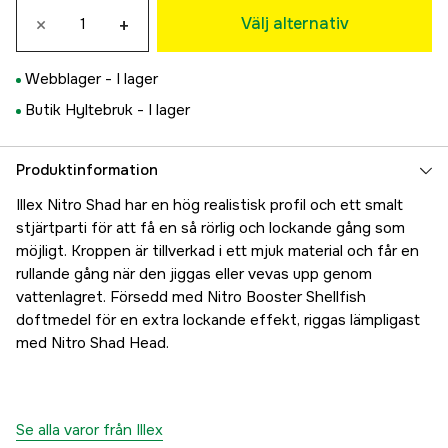
×
+
139 kr
Välj alternativ
Secret Herring
139 kr
Webblager -
I lager
Secret Sand Eel
Butik Hyltebruk -
I lager
139 kr
UV Sardine
90 kr
Produktinformation
Glow Sprat
Illex Nitro Shad har en hög realistisk profil och ett smalt
139 kr
stjärtparti för att få en så rörlig och lockande gång som
Fire Tiger
möjligt. Kroppen är tillverkad i ett mjuk material och får en
47 kr
rullande gång när den jiggas eller vevas upp genom
vattenlagret. Försedd med Nitro Booster Shellfish
doftmedel för en extra lockande effekt, riggas lämpligast
med Nitro Shad Head.
Se alla varor från Illex