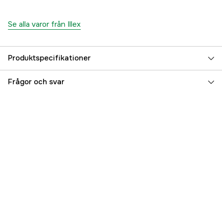
Se alla varor från Illex
Produktspecifikationer
Referensnummer
5000091972
Frågor och svar
Tillverkarens artikelnummer
83235
EAN
3297830832353