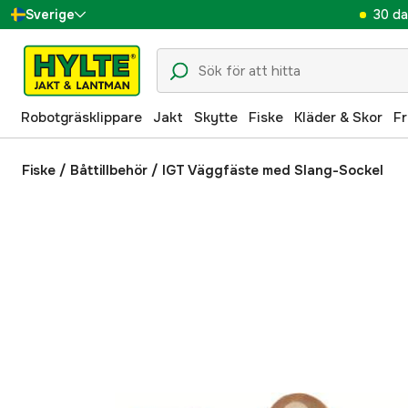
30 da
Sverige
Danmark
Suomi
Robotgräsklippare
Jakt
Skytte
Fiske
Kläder & Skor
Fr
Norge
Deutschland
Fiske
/
Båttillbehör
/
IGT Väggfäste med Slang-Sockel