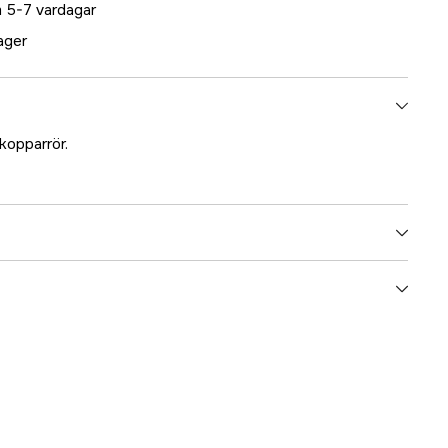
 5-7 vardagar
lager
kopparrör.
5000025835
ummer
17.4258
7392945001697