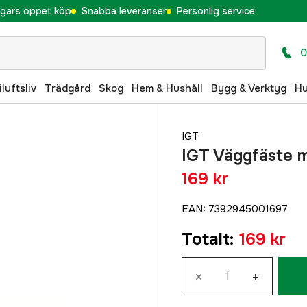
gars öppet köp
Snabba leveranser
Personlig service
0
iluftsliv
Trädgård
Skog
Hem & Hushåll
Bygg & Verktyg
H
IGT
IGT Väggfäste 
169 kr
EAN
:
7392945001697
Totalt
:
169 kr
×
+