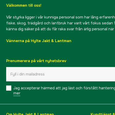
Välkommen till oss!
Vår styrka ligger i vår kunniga personal som har lång erfarenhet
fiske, skog, trädgård och lantbruk har varit vårt fokus sedan 1
känna dig säker på att du får raka svar från ärlig personal nä
Vännerna på Hylte Jakt & Lantman
Prenumerera på vårt nyhetsbrev
Jag accepterar härmed att jag läst och förstått hanteri
mer
Om Hylte Jakt & Lantman
Kundtjänst 