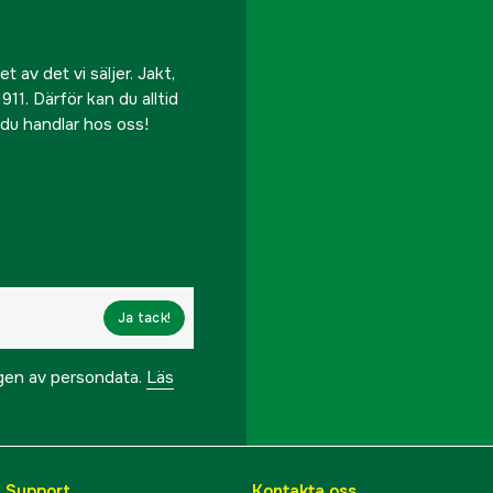
 av det vi säljer. Jakt,
911. Därför kan du alltid
r du handlar hos oss!
Ja tack!
ngen av persondata.
Läs
& Support
Kontakta oss