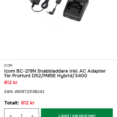
ICOM
Icom BC-219N Snabbladdare inkl. AC Adapter
för ProHunt D52/M85E Hybrid/3400
612 kr
EAN
:
4909723138242
Totalt
:
612 kr
×
+
Lägg i varukorgen