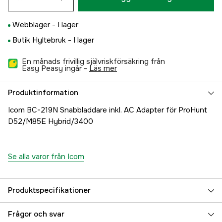
Webblager -
I lager
Butik Hyltebruk -
I lager
En månads frivillig självriskförsäkring från
Easy Peasy ingår -
läs mer
Produktinformation
Icom BC-219N Snabbladdare inkl. AC Adapter för ProHunt
D52/M85E Hybrid/3400
Se alla varor från Icom
Produktspecifikationer
Referensnummer
3000036765
Frågor och svar