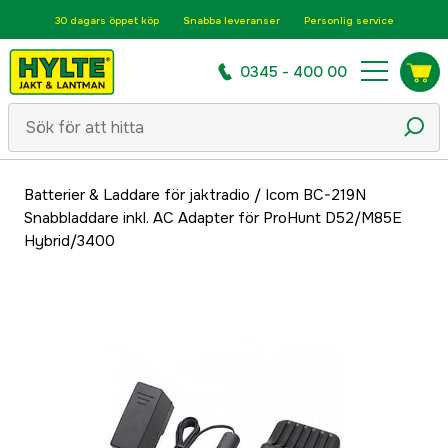
30 dagars öppet köp
Snabba leveranser
Personlig service
0345 - 400 00
Batterier & Laddare för jaktradio
/
Icom BC-219N
Snabbladdare inkl. AC Adapter för ProHunt D52/M85E
Hybrid/3400